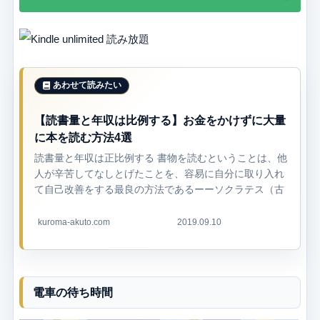
【読書量と年収は比例する】お金をかけずに大量
に本を読む方法4選
読書量と年収は正比例する 書物を読むということは、他
人が辛苦してなしとげたことを、容易に自分に取り入れ
て自己改善をする最良の方法であるーーソクラテス（古
代ギリシアの哲学者）ーー 「みなさんは1ヶ月に何冊本
を読みますか？」 もし...
kuroma-akuto.com
2019.09.10
電車の待ち時間