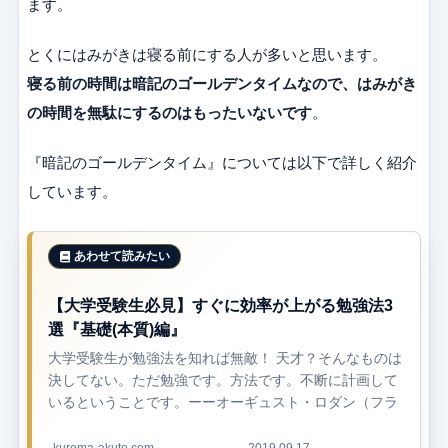
ます。
とくにはみがきは寝る前にする人が多いと思います。
寝る前の時間は暗記のゴールデンタイムなので、はみがき
の時間を無駄にするのはもったいないです
。
『暗記のゴールデンタイム』については以下で詳しく紹介
しています。
【大学受験生必見】すぐに効率が上がる勉強法3
選『基礎(本質)編』
大学受験生が勉強法を知れば無敵！ 天才？そんなものは
決してない。ただ勉強です。方法です。不断に計画して
いるということです。ーーオーギュスト・ロダン（フラ
ンスの彫刻家）ーー 高校生の9割以上は「勉強法」を意
識したことがないと思いま...
kuroma-akuto.com
2019.09.17