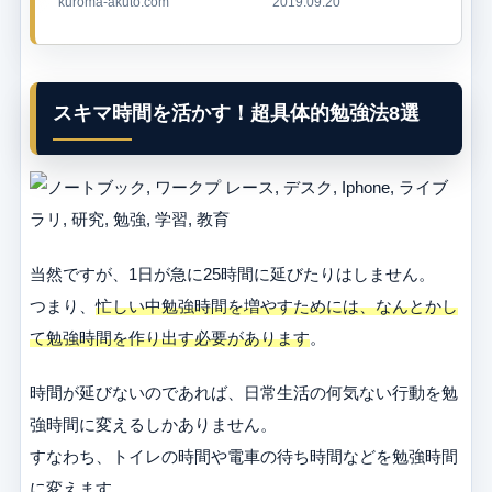
がらない いつ...
kuroma-akuto.com
2019.09.20
スキマ時間を活かす！超具体的勉強法8選
当然ですが、1日が急に25時間に延びたりはしません。
つまり、
忙しい中勉強時間を増やすためには、なんとかし
て勉強時間を作り出す必要があります
。
時間が延びないのであれば、日常生活の何気ない行動を勉
強時間に変えるしかありません。
すなわち、トイレの時間や電車の待ち時間などを勉強時間
に変えます。