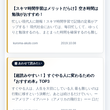
【スキマ時間学習はメリットだらけ】空き時間は
勉強がおすすめ！
忙しい現代人に朗報！スキマ時間学習で記憶の定着がア
ップする！ 現代社会においては、毎日忙しくて、ゆっく
りと勉強するのも、まとまった時間を確保するのも難し
いですよね。 大手転職サイト「Vorkers」が調査した、
労働者16万8.873件の...
kuroma-akuto.com
2019.10.08
【超読みやすい！】すぐやる人に変わるための
『おすすめ本』TOP3
すぐやる人は、人生を大切にしている人 最も難しいのは
行動に移すという決断だ。あとは続けるだけでいい。ー
ーアメリア・イアハート（アメリカの飛行士）ーー 口だ
けでなかなか行動できない やることがあるのに、腰が上