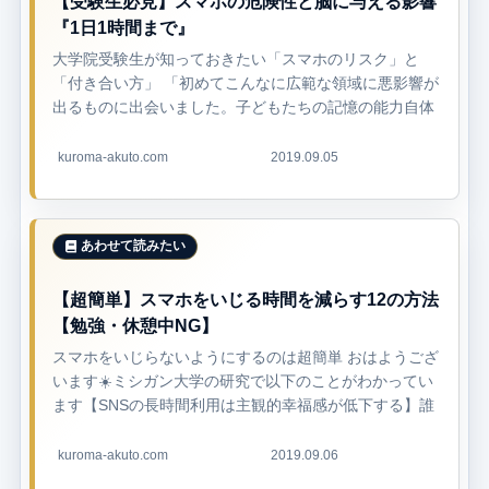
【受験生必見】スマホの危険性と脳に与える影響
『1日1時間まで』
大学院受験生が知っておきたい「スマホのリスク」と
「付き合い方」 「初めてこんなに広範な領域に悪影響が
出るものに出会いました。子どもたちの記憶の能力自体
にマイナスの影響が出ていると予測されます。極端な話
ですけれども、法律によって１８歳ま...
kuroma-akuto.com
2019.09.05
【超簡単】スマホをいじる時間を減らす12の方法
【勉強・休憩中NG】
スマホをいじらないようにするのは超簡単 おはようござ
います☀️ミシガン大学の研究で以下のことがわかってい
ます【SNSの長時間利用は主観的幸福感が低下する】誰
かとつながるためのSNSが、実のところ孤独感を増して
いるそうです『スマホ依存症...
kuroma-akuto.com
2019.09.06