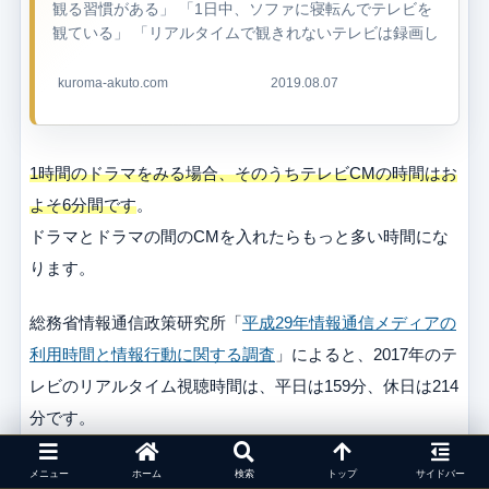
観る習慣がある」 「1日中、ソファに寝転んでテレビを
観ている」 「リアルタイムで観きれないテレビは録画し
ている」 このような人は多いのではないでしょうか？
私達は、実際...
kuroma-akuto.com
2019.08.07
1時間のドラマをみる場合、そのうちテレビCMの時間はお
よそ6分間です
。
ドラマとドラマの間のCMを入れたらもっと多い時間にな
ります。
総務省情報通信政策研究所「
平成29年情報通信メディアの
利用時間と情報行動に関する調査
」によると、2017年のテ
レビのリアルタイム視聴時間は、平日は159分、休日は214
分です。
テレビを観ている時間の10分の1がCMの時間だとすると、
メニュー
ホーム
検索
トップ
サイドバー