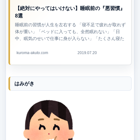
【絶対にやってはいけない】睡眠前の『悪習慣』
8選
睡眠前の習慣が人生を左右する 「寝不足で疲れが取れず
体が重い」「ベッドに入っても、全然眠れない」「日
中、眠気のせいで仕事に身が入らない」「たくさん寝た
はずなのに、熟睡感がない」 このような悩みを抱えてい
る...
kuroma-akuto.com
2019.07.20
はみがき