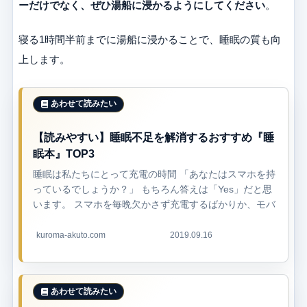
ーだけでなく、ぜひ湯船に浸かるようにしてください
。
寝る1時間半前までに湯船に浸かることで、睡眠の質も向
上します。
【読みやすい】睡眠不足を解消するおすすめ『睡
眠本』TOP3
睡眠は私たちにとって充電の時間 「あなたはスマホを持
っているでしょうか？」 もちろん答えは「Yes」だと思
います。 スマホを毎晩欠かさず充電するばかりか、モバ
イルバッテリーまで持ち歩いて外出先でも充電している
人も多いですよね。なぜなら...
kuroma-akuto.com
2019.09.16