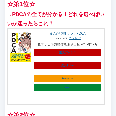
☆第1位☆
→PDCAの全てが分かる！どれを選べばい
いか迷ったらこれ！
まんがで身につくPDCA
posted with
ヨメレバ
原マサヒコ/兼島信哉 あさ出版 2015年12月
楽天ブックス
楽天kobo
Amazon
7net
☆第2位☆