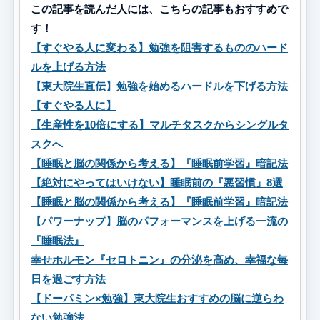
この記事を読んだ人には、こちらの記事もおすすめで
す！
【すぐやる人に変わる】勉強を阻害するもののハード
ルを上げる方法
【東大院生直伝】勉強を始めるハードルを下げる方法
【すぐやる人に】
【生産性を10倍にする】マルチタスクからシングルタ
スクへ
【睡眠と脳の関係から考える】『睡眠前学習』暗記法
【絶対にやってはいけない】睡眠前の『悪習慣』8選
【睡眠と脳の関係から考える】『睡眠前学習』暗記法
【パワーナップ】脳のパフォーマンスを上げる一流の
『睡眠法』
幸せホルモン『セロトニン』の分泌を高め、幸福な毎
日を過ごす方法
【ドーパミン×勉強】東大院生おすすめの脳に逆らわ
ない勉強法