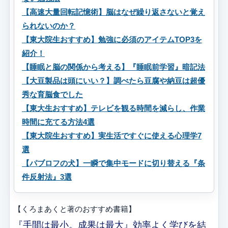
【高速大量回転記憶術】脳はなぜ繰り返さないと覚え
られないのか？
【東大院生おすすめ】勉強に必須のアイテムTOP3を
紹介！
【睡眠と脳の関係から考える】『睡眠前学習』暗記法
【大豆製品は頭にいい？】調べたら豆腐や納豆は超優
秀な育脳食でした
【東大生おすすめ】テレビを観る時間を減らし、作業
時間に充てる方法4選
【東大院生おすすめ】実生活ですぐに使える心理学7
選
【パブロフの犬】一瞬で集中モードに切り替える『条
件反射法』3選
【くろまあくと著のおすすめ書籍】
『手間は最小。成果は最大』効率よく学びを結