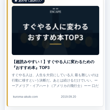
【超読みやすい！】すぐやる人に変わるための
『おすすめ本』TOP3
すぐやる人は、人生を大切にしている人 最も難しいのは
行動に移すという決断だ。あとは続けるだけでいい。ー
ーアメリア・イアハート（アメリカの飛行士）ーー 口だ
けでなかなか行動できない やることがあるのに、腰が上
がらない いつ...
kuroma-akuto.com
2019.09.20