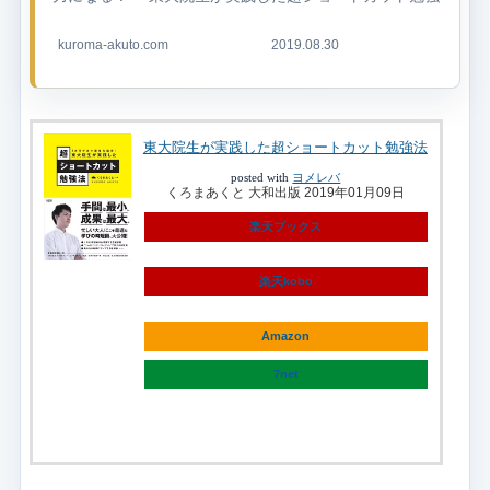
法』が重版出来です🌸皆様のおかげです。ありがとうご
ざいます...
kuroma-akuto.com
2019.08.30
東大院生が実践した超ショートカット勉強法
posted with
ヨメレバ
くろまあくと 大和出版 2019年01月09日
楽天ブックス
楽天kobo
Amazon
7net