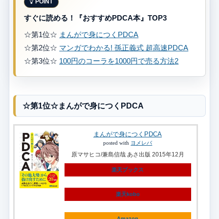
すぐに読める！『おすすめPDCA本』TOP3
☆第1位☆
まんがで身につくPDCA
☆第2位☆
マンガでわかる! 孫正義式 超高速PDCA
☆第3位☆
100円のコーラを1000円で売る方法2
☆第1位☆まんがで身につくPDCA
まんがで身につくPDCA
posted with
ヨメレバ
原マサヒコ/兼島信哉 あさ出版 2015年12月
楽天ブックス
楽天kobo
Amazon