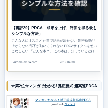
【書評29】PDCA「成果を上げ、評価を得る最も
シンプルな方法」
こんな人にオススメ 仕事で結果が出せない 業務効率が
上がらない 部下が動いてくれない PDCAサイクルを使い
こなしたい 「どんな本？」 この本は、知っているだけ
でほとんどの人が使い...
kuroma-akuto.com
2019.04.30
☆第2位☆マンガでわかる! 孫正義式 超高速PDCA
マンガでわかる！孫正義式超高速PDCA
posted with
ヨメレバ