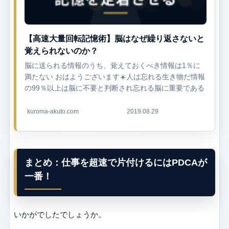
【高速大量回転記憶術】脳はなぜ繰り返さないと
覚えられないのか？
脳に送られる情報のうち、覚えておくべき情報は1％に
満たない おはようございます☀️人は忘れる生き物だ情報
の99％以上は脳に不要と判断され忘れる脳に重要である
と判断させる方法は2つ① 何度も繰り返す② 感情が動く
この2つのどちらかがなけ...
kuroma-akuto.com
2019.08.29
まとめ：仕事を超速で片付けるにはPDCAが
一番！
いかがでしたでしょうか。