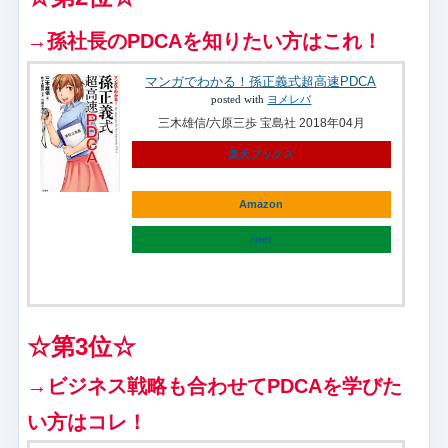
→孫社長のPDCAを知りたい方はこれ！
マンガでわかる！孫正義式超高速PDCA
posted with
ヨメレバ
三木雄信/六原三歩 宝島社 2018年04月
楽天ブックス
Amazon
7net
☆第3位☆
→ビジネス戦略も合わせてPDCAを学びた
い方はコレ！