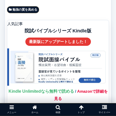
勉強の質を高める
人気記事
院試バイブルシリーズ Kindle版
最新版にアップデートしました！
Kindle Unlimitedなら無料で読める
/
Amazonで詳細を
見る
最新版にアップデートしました！
メニュー
ホーム
検索
トップ
サイドバー