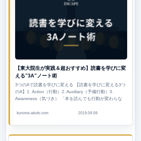
【東大院生が実践＆超おすすめ】読書を学びに変
える”3A”ノート術
3つのAで読書を学びに変える 【読書を学びに変える3つ
のA】1. Action（行動）2. Auxiliary（予備行動）3.
Awareness（気づき） 「本を読んでも行動が変わらな
い」「読んだ本の内容を思い出せない」「たくさん本
を...
kuroma-akuto.com
2019.09.09