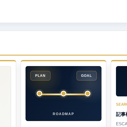
PLAN
GOAL
SEAR
記事
ROADMAP
ESC