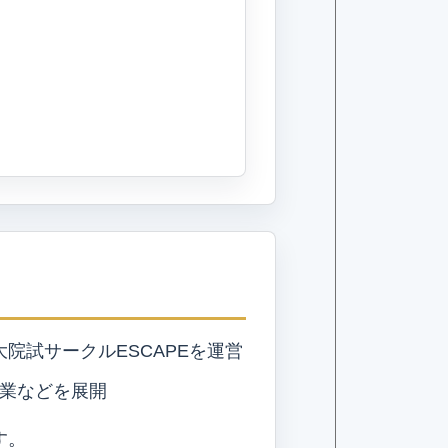
大院試サークルESCAPEを運営
業などを展開
す。