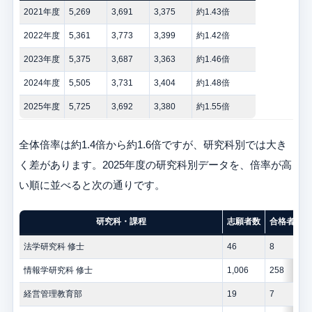
2021年度
5,269
3,691
3,375
約1.43倍
2022年度
5,361
3,773
3,399
約1.42倍
2023年度
5,375
3,687
3,363
約1.46倍
2024年度
5,505
3,731
3,404
約1.48倍
2025年度
5,725
3,692
3,380
約1.55倍
全体倍率は約1.4倍から約1.6倍ですが、研究科別では大き
く差があります。2025年度の研究科別データを、倍率が高
い順に並べると次の通りです。
研究科・課程
志願者数
合格者数
法学研究科 修士
46
8
情報学研究科 修士
1,006
258
経営管理教育部
19
7