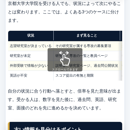
京都大学大学院を受ける人でも、状況によって次にやるこ
とは変わります。ここでは、よくある3つのケースに分け
ます。
状況
まず見ること
志望研究室が決まっている
その研究室が属する専攻の募集要項
過去
研究室が未定
研究科・専攻の一覧と教員ページ
研究
外部受験で情報が少ない
説明会、研究室ページ、過去問公開状況
研究
スクロールできます
英語が不安
スコア提出の有無と期限
早め
自分の状況に合う行動へ落とすと、倍率を見た意味が出ま
す。受かる人は、数字を見た後に、過去問、英語、研究
室、面接のどれを先に進めるかを決めています。
古い情報を見分けるポイント