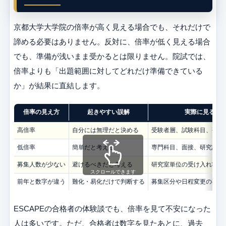
京都大学大学院の倍率が高く見える場合でも、それだけで
諦める必要はありません。反対に、倍率が低く見える場合
でも、準備が浅いまま受かるとは限りません。院試では、
倍率よりも「出題範囲に対してどれだけ準備できている
か」が結果に直結します。
倍率の見え方
起きやすい誤解
実際に見るこ
高倍率
自分には無理だと決める
受験者層、試験科目、研究
低倍率
簡単だと考える
専門科目、面接、研究計画
募集人数が少ない
避けるべきだと考える
研究室単位の受け入れ状況
スクロールできます
前年と数字が違う
難化・易化だけで判断する
募集区分や日程変更の有無
ESCAPEの合格者の体験談でも、倍率を見て不安になった
人は多いです。ただ、合格者は数字を見たあとに、過去