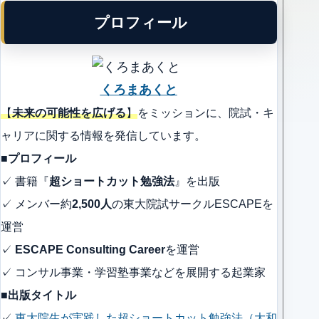
プロフィール
くろまあくと
【
未来の可能性を広げる
】
をミッションに、院試・キ
ャリアに関する情報を発信しています。
■プロフィール
✓ 書籍『
超ショートカット勉強法
』を出版
✓ メンバー約
2,500人
の東大院試サークルESCAPEを
運営
✓
ESCAPE Consulting Career
を運営
✓ コンサル事業・学習塾事業などを展開する起業家
■出版タイトル
✓
東大院生が実践した超ショートカット勉強法（大和