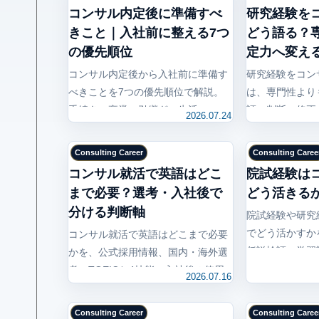
コンサル内定後に準備すべ
研究経験を
きこと｜入社前に整える7つ
どう語る？
の優先順位
定力へ変え
コンサル内定後から入社前に準備す
研究経験をコン
べきことを7つの優先順位で解説。
は、専門性より
手続き、卒業・引継ぎ、生活、
証・判断・修正
2026.07.24
Excel・PowerPoint、質問とフィー
秒回答、400字
ドバック、6週間計画まで具体化し
作り方を解説し
Consulting Career
Consulting Caree
ます。
コンサル就活で英語はどこ
院試経験は
まで必要？選考・入社後で
どう活きる
分ける判断軸
院試経験や研究
でどう活かすか
コンサル就活で英語はどこまで必要
仮説検証、学習
かを、公式採用情報、国内・海外選
し、ESや人物
考、TOEICと4技能、入社後の使用
2026.07.16
理します。
場面から整理。選考までの残り時間
に応じた優先順位を解説します。
Consulting Career
Consulting Caree