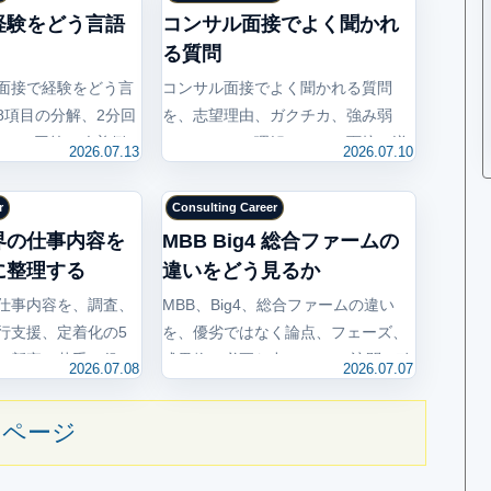
経験をどう言語
コンサル面接でよく聞かれ
る質問
面接で経験をどう言
コンサル面接でよく聞かれる質問
8項目の分解、2分回
を、志望理由、ガクチカ、強み弱
、NG回答と改善例、
み、ファーム理解、ケース面接、逆
2026.07.13
2026.07.10
モまで整理します。
質問など7群に分けて解説。新卒向
けに回答準備の型、NG例、今日作る
r
Consulting Career
面接メモまで整理します。
界の仕事内容を
MBB Big4 総合ファームの
に整理する
違いをどう見るか
仕事内容を、調査、
MBB、Big4、総合ファームの違い
行支援、定着化の5
を、優劣ではなく論点、フェーズ、
。新卒・若手の役
成果物、必要な力、OB/OG訪問で確
2026.07.08
2026.07.07
B/OG訪問への落と
認すべき質問まで整理します。
します。
のページ