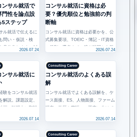
コンサル就活で
コンサル就活に資格は必
専門性を論点設
要？優先順位と勉強前の判
る5ステップ
断軸
サル就活で伝えるに
コンサル就活に資格は必要かを、公
も問い・仮説・検
式募集要項、TOEIC・簿記・IT資格
を具体化します。90
の役割、選考までの残り時間から整
2026.07.24
2026.07.24
ES、深掘り質問表の
理。資格勉強とES・ケース面接・人
ます。
物面接の優先順位を決める4つの質
r
Consulting Career
問を解説します。
コンサル就活に
コンサル就活のよくある誤
か
解
経験をコンサル就活
コンサル就活でよくある誤解を、ケ
を解説。課題設定、
ース面接、ES、人物面接、ファーム
計画、説明力に翻訳
研究、学歴や英語への不安に分けて
面接で伝える方法を整
整理。噂に振り回されず、今日から
2026.07.14
2026.07.14
準備行動へ変える方法を解説しま
す。
r
Consulting Career