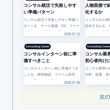
コンサル就活で失敗しやす
人物面接で
い準備パターン
化するか
コンサル就活で失敗しやすい準備パ
コンサルの人物
ターンを、ケース面接、ES、ファー
語化するかを、
ム研究、人物面接、修正ループの5
答、深掘り質問
2026.07.13
つに分けて解説します。今日から7
今日作る面接メ
日間で直す手順も整理します。
Consulting Career
Consulting Caree
コンサルインターン前に準
コンサル業
備すべきこと
初心者向け
コンサルインターン前に準備すべき
コンサル業界の
ことを、締切確認、ファーム研究、
分析、提案、実
ケース面接、人物面接、ジョブ当
フェーズで整理
2026.07.09
日、参加後の振り返りまで6ステッ
割、志望動機やO
プで解説します。
し込みまで解説
次