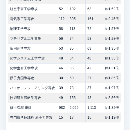
航空宇宙工学専攻
52
102
63
約1.62倍
電気系工学専攻
112
395
161
約2.45倍
物理工学専攻
58
113
72
約1.57倍
マテリアル工学専攻
56
74
58
約1.28倍
応用化学専攻
53
85
63
約1.35倍
化学システム工学専攻
48
64
48
約1.33倍
化学生命工学専攻
46
55
42
約1.31倍
原子力国際専攻
30
50
27
約1.85倍
バイオエンジニアリング専攻
39
73
37
約1.97倍
技術経営戦略学専攻
49
153
43
約3.56倍
修士課程 総計
982
2,029
1,113
約1.82倍
専門職学位課程 原子力専攻
15
17
15
約1.13倍