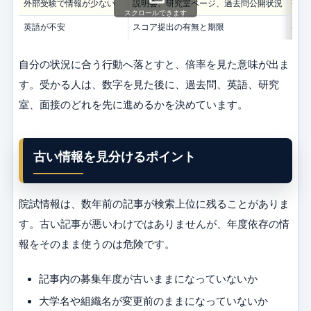
外部受験で情報が少ない
説明会、研究室ページ、過去問公開状況
研究
スクロールできます
英語が不安
スコア提出の有無と期限
早め
自分の状況に合う行動へ落とすと、倍率を見た意味が出ま
す。受かる人は、数字を見た後に、過去問、英語、研究
室、面接のどれを先に進めるかを決めています。
古い情報を見分けるポイント
院試情報は、数年前の記事が検索上位に残ることがありま
す。古い記事が悪いわけではありませんが、年度依存の情
報をそのまま使うのは危険です。
記事内の募集年度が古いままになっていないか
大学名や組織名が変更前のままになっていないか