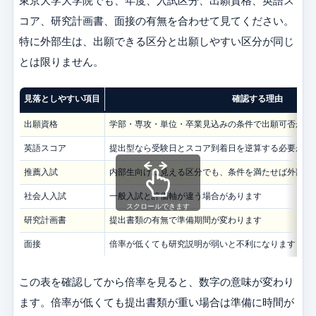
東京大学大学院でも、年度、入試区分、出願資格、英語ス
コア、研究計画書、面接の有無を合わせて見てください。
特に外部生は、出願できる区分と出願しやすい区分が同じ
とは限りません。
見落としやすい項目
確認する理由
出願資格
学部・専攻・単位・卒業見込みの条件で出願可否が変
英語スコア
提出型なら受験日とスコア到着日を逆算する必要があ
推薦入試
内部生向けに見える区分でも、条件を満たせば外部生
社会人入試
一般入試と評価軸が違う場合があります
スクロールできます
研究計画書
提出書類の有無で準備期間が変わります
面接
倍率が低くても研究説明が弱いと不利になります
この表を確認してから倍率を見ると、数字の意味が変わり
ます。倍率が低くても提出書類が重い場合は準備に時間が