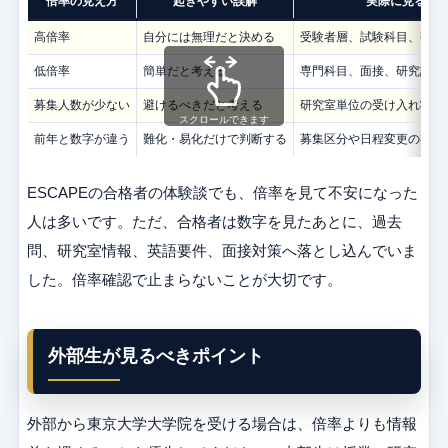
倍率の見え方
起きやすい誤解
実際に見るこ
高倍率
自分には無理だと決める
受験者層、試験科目、研究
低倍率
簡単だと考える
専門科目、面接、研究計画
募集人数が少ない
避けるべきだと考える
研究室単位の受け入れ状況
スクロールできます
前年と数字が違う
難化・易化だけで判断する
募集区分や日程変更の有無
ESCAPEの合格者の体験談でも、倍率を見て不安になった
人は多いです。ただ、合格者は数字を見たあとに、過去
問、研究室情報、英語要件、面接対策へ落とし込んでいま
した。倍率確認で止まらないことが大切です。
外部生が見るべきポイント
外部から東京大学大学院を受ける場合は、倍率よりも情報