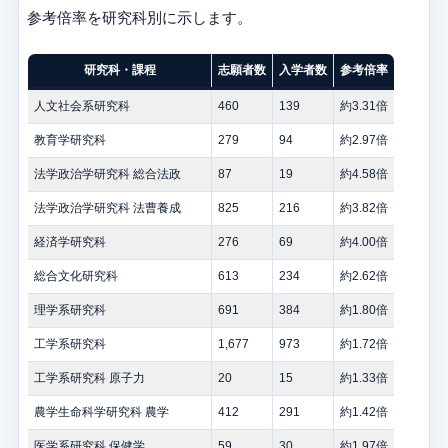
参考倍率を研究科別に示します。
研究科・課程
志願者数
入学者数
参考倍率
人文社会系研究科
460
139
約3.31倍
教育学研究科
279
94
約2.97倍
法学政治学研究科 総合法政
87
19
約4.58倍
法学政治学研究科 法曹養成
825
216
約3.82倍
経済学研究科
276
69
約4.00倍
総合文化研究科
613
234
約2.62倍
理学系研究科
691
384
約1.80倍
工学系研究科
1,677
973
約1.72倍
工学系研究科 原子力
20
15
約1.33倍
農学生命科学研究科 農学
412
291
約1.42倍
医学系研究科 保健学
59
30
約1.97倍