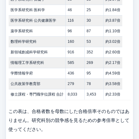
医学系研究科 医科学
46
25
約1.84倍
医学系研究科 公共健康医学
116
30
約3.87倍
薬学系研究科
96
87
約1.10倍
数理科学研究科
160
53
約3.02倍
新領域創成科学研究科
916
352
約2.60倍
情報理工学系研究科
585
269
約2.17倍
学際情報学府
436
95
約4.59倍
公共政策学教育部
279
78
約3.58倍
修士課程・専門職学位課程 合計
8,033
3,453
約2.33倍
この表は、合格者数を母数にした合格倍率そのものではあ
りません。研究科別の競争感を見るための参考倍率として
使ってください。