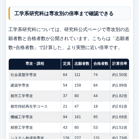
工学系研究科は専攻別の倍率まで確認できる
工学系研究科については、研究科公式ページで専攻別の志
願者数と合格者数が公開されています。こちらは「志願者
数÷合格者数」で計算した、より実態に近い倍率です。
専攻・課程
定員
志願者数
合格者数
計算倍率
社会基盤学専攻
64
111
74
約1.50倍
建築学専攻
54
159
84
約1.89倍
都市工学専攻
37
80
44
約1.82倍
都市持続再生学コース
21
47
18
約2.61倍
機械工学専攻
94
161
95
約1.69倍
精密工学専攻
43
80
53
約1.51倍
システム創成学専攻
126
227
131
約1.73倍