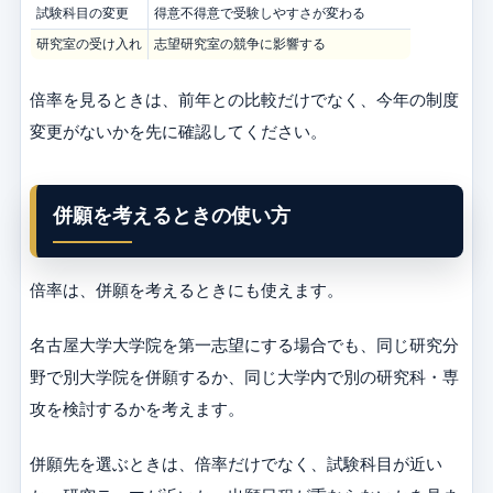
試験科目の変更
得意不得意で受験しやすさが変わる
研究室の受け入れ
志望研究室の競争に影響する
倍率を見るときは、前年との比較だけでなく、今年の制度
変更がないかを先に確認してください。
併願を考えるときの使い方
倍率は、併願を考えるときにも使えます。
名古屋大学大学院を第一志望にする場合でも、同じ研究分
野で別大学院を併願するか、同じ大学内で別の研究科・専
攻を検討するかを考えます。
併願先を選ぶときは、倍率だけでなく、試験科目が近い