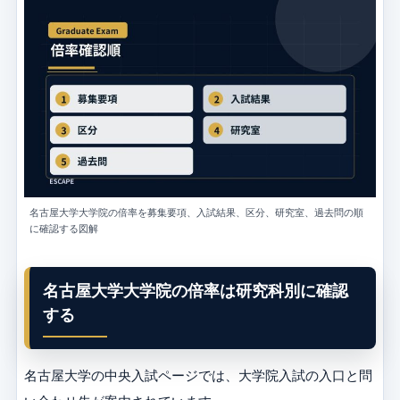
名古屋大学大学院の倍率を募集要項、入試結果、区分、研究室、過去問の順
に確認する図解
名古屋大学大学院の倍率は研究科別に確認
する
名古屋大学の中央入試ページでは、大学院入試の入口と問