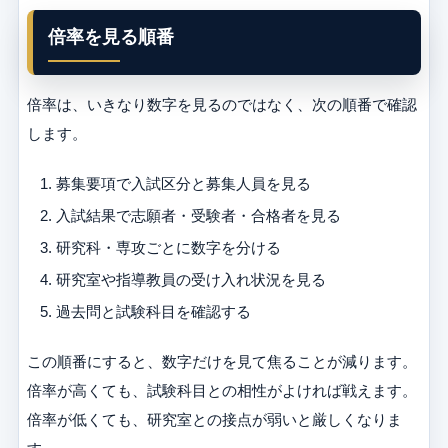
倍率を見る順番
倍率は、いきなり数字を見るのではなく、次の順番で確認
します。
募集要項で入試区分と募集人員を見る
入試結果で志願者・受験者・合格者を見る
研究科・専攻ごとに数字を分ける
研究室や指導教員の受け入れ状況を見る
過去問と試験科目を確認する
この順番にすると、数字だけを見て焦ることが減ります。
倍率が高くても、試験科目との相性がよければ戦えます。
倍率が低くても、研究室との接点が弱いと厳しくなりま