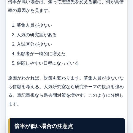
倍率が高い場合は、焦って志望先を変える前に、何が高倍
率の原因かを見ます。
募集人員が少ない
人気の研究室がある
入試区分が少ない
出願者が一時的に増えた
併願しやすい日程になっている
原因がわかれば、対策も変わります。募集人員が少ないな
ら併願を考える。人気研究室なら研究テーマの接点を強め
る。筆記重視なら過去問対策を増やす。このように分解し
ます。
倍率が低い場合の注意点