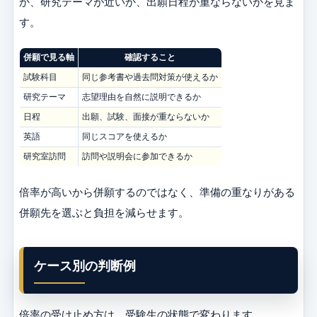
か、研究テーマが近いか、出願日程が重ならないかを見ま
す。
併願で見る軸
確認すること
試験科目
同じ参考書や過去問対策が使えるか
研究テーマ
志望理由を自然に説明できるか
日程
出願、試験、面接が重ならないか
英語
同じスコアを使えるか
研究室訪問
訪問や説明会に参加できるか
倍率が高いから併願するのではなく、準備の重なりがある
併願先を選ぶと負担を減らせます。
ケース別の判断例
倍率の受け止め方は、受験生の状態で変わります。