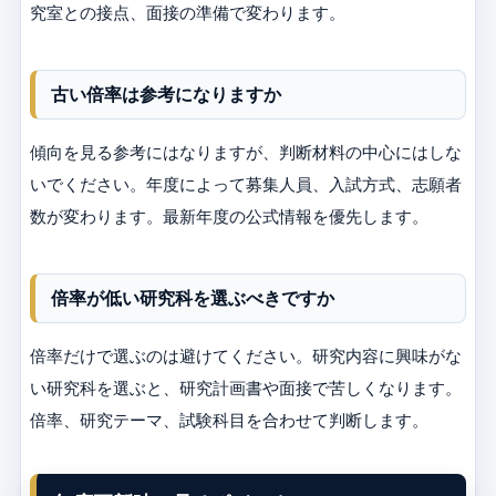
究室との接点、面接の準備で変わります。
古い倍率は参考になりますか
傾向を見る参考にはなりますが、判断材料の中心にはしな
いでください。年度によって募集人員、入試方式、志願者
数が変わります。最新年度の公式情報を優先します。
倍率が低い研究科を選ぶべきですか
倍率だけで選ぶのは避けてください。研究内容に興味がな
い研究科を選ぶと、研究計画書や面接で苦しくなります。
倍率、研究テーマ、試験科目を合わせて判断します。