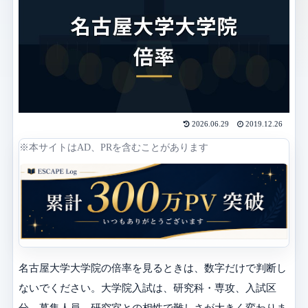
2026.06.29
2019.12.26
※本サイトはAD、PRを含むことがあります
名古屋大学大学院の倍率を見るときは、数字だけで判断し
ないでください。大学院入試は、研究科・専攻、入試区
分、募集人員、研究室との相性で難しさが大きく変わりま