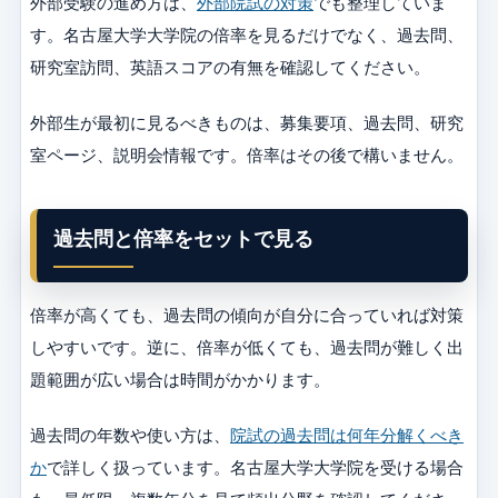
外部受験の進め方は、
外部院試の対策
でも整理していま
す。名古屋大学大学院の倍率を見るだけでなく、過去問、
研究室訪問、英語スコアの有無を確認してください。
外部生が最初に見るべきものは、募集要項、過去問、研究
室ページ、説明会情報です。倍率はその後で構いません。
過去問と倍率をセットで見る
倍率が高くても、過去問の傾向が自分に合っていれば対策
しやすいです。逆に、倍率が低くても、過去問が難しく出
題範囲が広い場合は時間がかかります。
過去問の年数や使い方は、
院試の過去問は何年分解くべき
か
で詳しく扱っています。名古屋大学大学院を受ける場合