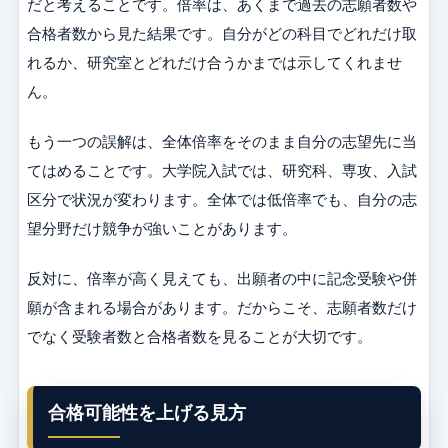
だと考えることです。倍率は、あくまで過去の志願者数や
合格者数から見た結果です。自分がどの科目でどれだけ取
れるか、研究室とどれだけ合うかまでは示してくれませ
ん。
もう一つの誤解は、全体倍率をそのまま自分の志望先に当
てはめることです。大学院入試では、研究科、専攻、入試
区分で状況が変わります。全体では低倍率でも、自分の志
望分野だけ競争が強いことがあります。
反対に、倍率が高く見えても、出願者の中に記念受験や併
願が含まれる場合があります。だからこそ、志願者数だけ
でなく受験者数と合格者数を見ることが大切です。
合格可能性を上げる見方