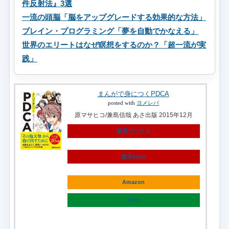
件反射法』3選
一流の頭脳「脳をアップグレードする効果的な方法」
ブレイン・プログラミング「夢を自動でかなえる」
世界のエリートはなぜ瞑想をするのか？「超一流が実
践」
まんがで身につくPDCA
posted with
ヨメレバ
原マサヒコ/兼島信哉 あさ出版 2015年12月
楽天ブックス
楽天kobo
Amazon
7net