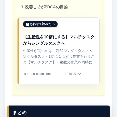
改善こそがPDCAの目的
【生産性を10倍にする】マルチタスク
からシングルタスクへ
生産性が高いのは、断然シングルタスク シ
ングルタスク・1度に１つずつ作業を行うこ
と【マルチタスク】・複数の作業を同時に
行うこと シングルタスクとマルチタスク。
どちらも聞いたことがあると思います。
kuroma-akuto.com
2019.07.22
「どっ...
まとめ