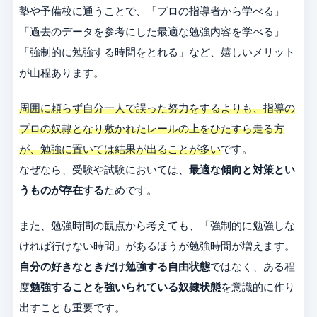
塾や予備校に通うことで、「プロの指導者から学べる」
「過去のデータを参考にした最適な勉強内容を学べる」
「強制的に勉強する時間をとれる」など、嬉しいメリット
が山程あります。
周囲に頼らず自分一人で誤った努力をするよりも、指導の
プロの奴隷となり敷かれたレールの上をひたすら走る方
が、勉強に置いては結果が出ることが多い
です。
なぜなら、受験や試験においては、
最適な傾向と対策とい
うものが存在する
ためです。
また、勉強時間の観点から考えても、「強制的に勉強しな
ければ行けない時間」があるほうが勉強時間が増えます。
自分の好きなときだけ勉強する自由状態
ではなく、ある程
度
勉強することを強いられている奴隷状態
を意識的に作り
出すことも重要です。