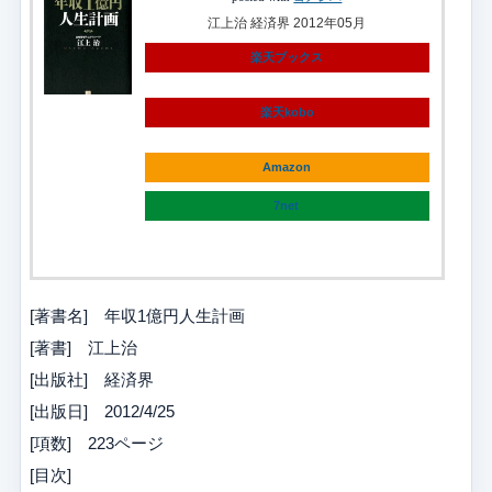
江上治 経済界 2012年05月
楽天ブックス
楽天kobo
Amazon
7net
[著書名] 年収1億円人生計画
[著書] 江上治
[出版社] 経済界
[出版日] 2012/4/25
[項数] 223ページ
[目次]