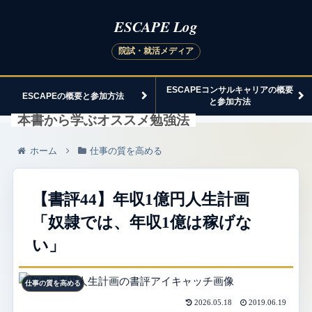
ESCAPEコンサルキャリアの概要
ESCAPEの概要と参加方法
と参加方法
本書から学ぶオススメ勉強法
ホーム
仕事の質を高める
【書評44】年収1億円人生計画
「奴隷では、年収1億は稼げな
い」
仕事の質を高める
2026.05.18
2019.06.19