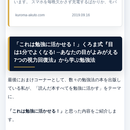
います。 スマホを毎晩欠かさず充電するばかりか、モバ
イルバッテリーまで持ち歩いて外出先でも充電している
人も多いですよね。なぜなら...
kuroma-akuto.com
2019.09.16
「これは勉強に活かせる！」くろま式『目
は1分でよくなる! ─あなたの目がよみがえる
7つの視力回復法』から学ぶ勉強法
最後におまけコーナーとして、数々の勉強法の本を出版し
ている私が、「読んだ本すべてを勉強に活かす」をテーマ
に、
「これは勉強に活かせる！」
と思った内容をご紹介しま
す。