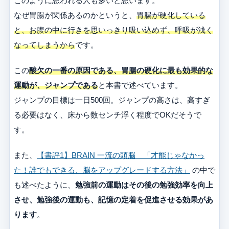
このように思われる人も多いと思います。
なぜ胃腸が関係あるのかというと、
胃腸が硬化している
と、お腹の中に行きを思いっきり吸い込めず、呼吸が浅く
なってしまうから
です。
この
酸欠の一番の原因である、胃腸の硬化に最も効果的な
運動が、ジャンプである
と本書で述べています。
ジャンプの目標は一日500回。ジャンプの高さは、高すぎ
る必要はなく、床から数センチ浮く程度でOKだそうで
す。
また、
【書評1】BRAIN 一流の頭脳 「才能じゃなかっ
た！誰でもできる、脳をアップグレードする方法」
の中で
も述べたように、
勉強前の運動はその後の勉強効率を向上
させ、勉強後の運動も、記憶の定着を促進させる効果があ
ります
。