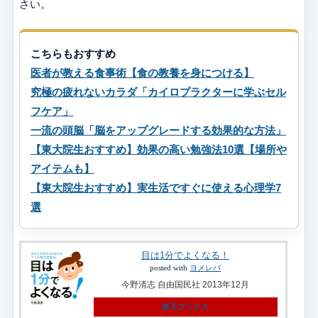
さい。
こちらもおすすめ
医者が教える食事術【食の教養を身につける】
究極の疲れないカラダ「カイロプラクターに学ぶセル
フケア」
一流の頭脳「脳をアップグレードする効果的な方法」
【東大院生おすすめ】効果の高い勉強法10選【場所や
アイテムも】
【東大院生おすすめ】実生活ですぐに使える心理学7
選
目は1分でよくなる！
posted with
ヨメレバ
今野清志 自由国民社 2013年12月
楽天ブックス