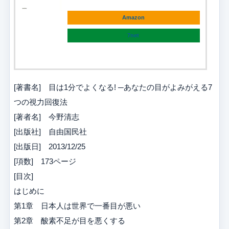
Amazon
7net
[著書名] 目は1分でよくなる! ─あなたの目がよみがえる7
つの視力回復法
[著者名] 今野清志
[出版社] 自由国民社
[出版日] 2013/12/25
[項数] 173ページ
[目次]
はじめに
第1章 日本人は世界で一番目が悪い
第2章 酸素不足が目を悪くする