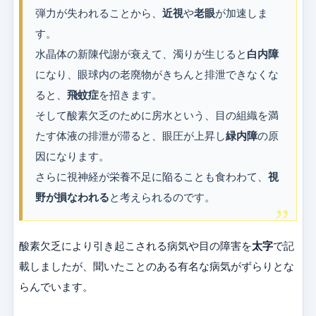
弾力が失われることから、
近視
や
老眼
が加速しま
す。
水晶体の新陳代謝が衰えて、濁りが生じると
白内障
になり、眼球内の老廃物がきちんと排泄できなくな
ると、
飛蚊症
を招きます。
そして酸素欠乏のために房水という、目の組織を満
たす体液の排泄が滞ると、眼圧が上昇し
緑内障
の原
因になります。
さらに視神経が栄養不足に陥ることも食わわて、
視
野が損なわれる
と考えられるのです。
酸素欠乏により引き起こされる病気や目の障害を
太字
で記
載しましたが、聞いたことのある有名な病気がずらりとな
らんでいます。