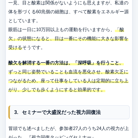
一見、目と酸素は関係がないようにも思えますが、私達の
体を形づくる60兆個の細胞は、すべて酸素をエネルギー源
としています。
眼筋は一日に10万回以上もの運動を行いますから、
「酸
欠」の状態になると、目は一番にその機能に大きな影響を
受ける
そうです。
酸欠を解消する一番の方法は、「深呼吸」を行うこと
。
ずっと同じ姿勢でいることも血流を悪化させ、酸素欠乏に
つながるため、座って仕事をしている人は定期的に立ち上
がり、少しでも歩くようにすると効果的です。
3. セミナーで大盛況だった視力回復法
冒頭でも述べましたが、参加者27人のうち24人の視力が上
がった、『視力回復タッピングセミナー』。