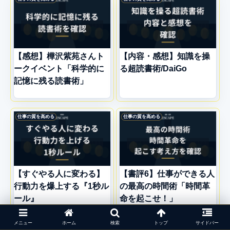
【感想】樺沢紫苑さんト
【内容・感想】知識を操
ークイベント「科学的に
る超読書術/DaiGo
記憶に残る読書術」
仕事の質を高める
仕事の質を高める
【すぐやる人に変わる】
【書評6】仕事ができる人
行動力を爆上する『1秒ル
の最高の時間術「時間革
ール』
命を起こせ！」
メニュー
ホーム
検索
トップ
サイドバー