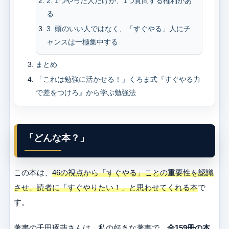
2. 1つやった人だけが、1つ質問する権利があ
る
3. 頭のいい人ではなく、「すぐやる」人にチ
ャンスは一極集中する
まとめ
「これは勉強に活かせる！」くろま式『すぐやる力
で差をつけろ』から学ぶ勉強法
「どんな本？」
この本は、
46の視点から「すぐやる」ことの重要性を認識
させ、読者に「すぐやりたい！」と思わせてくれる本
で
す。
著書の千田琢哉さんは、私の好きな著書で、
全159冊の本