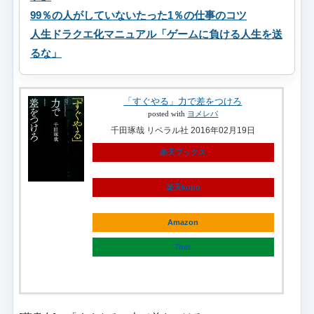
99％の人がしていないたった1％の仕事のコツ
人生ドラクエ化マニュアル「ゲームに負ける人生を送
るな」
「すぐやる」力で差をつけろ
posted with
ヨメレバ
千田琢哉 リベラル社 2016年02月19日
楽天ブックス
楽天kobo
Amazon
7net