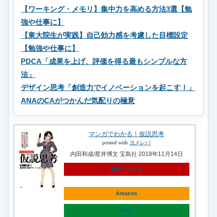
【ワーキング・メモリ】集中力を高める方法3選【勉
強や仕事に】
【東大院生が実践】自己効力感を考慮した目標設定
【勉強や仕事に】
PDCA「成果を上げ、評価を得る最もシンプルな方
法」
デザイン思考「創造力でイノベーションを起こす！」
ANAのCAがつかんだ気配りの極意
マンガでわかる！仮説思考
posted with
ヨメレバ
内田和成/星井博文 宝島社 2018年11月14日
楽天ブックス
Amazon
7net