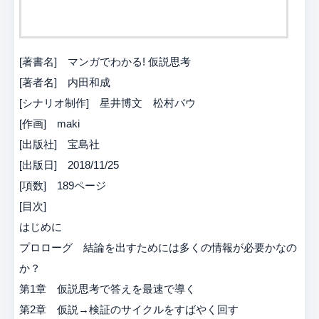
[著書名] マンガでわかる! 仮説思考
[著者名] 内田和成
[シナリオ制作] 星井博文 松村バウ
[作画] maki
[出版社] 宝島社
[出版日] 2018/11/25
[項数] 189ページ
[目次]
はじめに
プロローグ 結論を出すためには多くの情報が必要かなの
か？
第1章 仮説思考で答えを最速で導く
第2章 仮説→検証のサイクルをすばやく回す