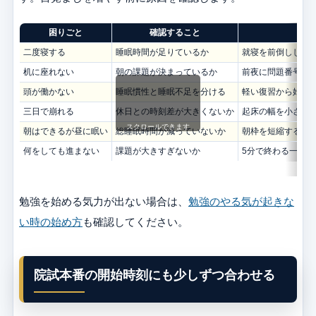
困りごと
確認すること
修
二度寝する
睡眠時間が足りているか
就寝を前倒しし、
机に座れない
朝の課題が決まっているか
前夜に問題番号ま
頭が働かない
睡眠慣性と睡眠不足を分ける
軽い復習から始め
三日で崩れる
休日との時刻差が大きくないか
起床の幅を小さく
スクロールできます
朝はできるが昼に眠い
総睡眠時間が減っていないか
朝枠を短縮するか
何をしても進まない
課題が大きすぎないか
5分で終わる一問へ
勉強を始める気力が出ない場合は、
勉強のやる気が起きな
い時の始め方
も確認してください。
院試本番の開始時刻にも少しずつ合わせる