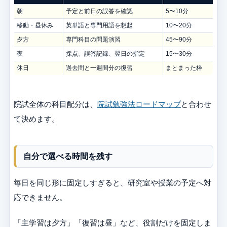
朝
予定と前日の誤答を確認
5〜10分
移動・昼休み
英単語と専門用語を想起
10〜20分
夕方
専門科目の問題演習
45〜90分
夜
採点、誤答記録、翌日の指定
15〜30分
休日
過去問と一週間分の復習
まとまった枠
院試全体の科目配分は、
院試勉強法ロードマップ
と合わせ
て決めます。
自分で選べる時間を残す
毎日を同じ形に固定しすぎると、研究室や授業の予定へ対
応できません。
「主学習は夕方」「復習は昼」など、役割だけを固定しま