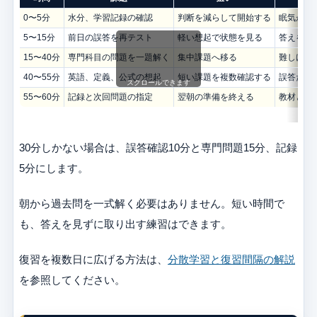
0〜5分
水分、学習記録の確認
判断を減らして開始する
眠気が強
5〜15分
前日の誤答を再テスト
軽い想起で状態を見る
答えを見
15〜40分
専門科目の問題を一題解く
集中課題へ移る
難しけれ
40〜55分
英語、定義、公式の想起
短い課題を複数確認する
誤答だけ
スクロールできます
55〜60分
記録と次回問題の指定
翌朝の準備を終える
教材とペ
30分しかない場合は、誤答確認10分と専門問題15分、記録
5分にします。
朝から過去問を一式解く必要はありません。短い時間で
も、答えを見ずに取り出す練習はできます。
復習を複数日に広げる方法は、
分散学習と復習間隔の解説
を参照してください。