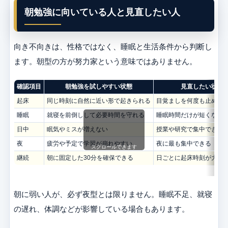
朝勉強に向いている人と見直したい人
向き不向きは、性格ではなく、睡眠と生活条件から判断し
ます。朝型の方が努力家という意味ではありません。
確認項目
朝勉強を試しやすい状態
見直したい状態
起床
同じ時刻に自然に近い形で起きられる
目覚ましを何度も止める
睡眠
就寝を前倒しして必要時間を守れる
睡眠時間だけが短くなる
日中
眠気やミスが増えない
授業や研究で集中できな
夜
疲労や予定で学習が崩れやすい
夜に最も集中できる
スクロールできます
継続
朝に固定した30分を確保できる
日ごとに起床時刻が大き
朝に弱い人が、必ず夜型とは限りません。睡眠不足、就寝
の遅れ、体調などが影響している場合もあります。