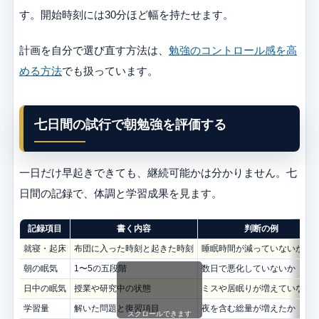
す。開始時刻には30分ほど幅を持たせます。
計画を自分で選び直す方法は、
勉強のコントロール感を高
める方法
でも扱っています。
七日間の試行で朝勉強を評価する
一日だけ早起きできても、継続可能かは分かりません。七
日間の記録で、体調と学習成果を見ます。
記録項目
書く内容
判断の例
就寝・起床
布団に入った時刻と起きた時刻
睡眠時間が減っていないか
朝の眠気
1〜5の五段階
数日で悪化していないか
日中の眠気
授業や研究中の状態
ミスや居眠りが増えていない
学習量
解いた問題と復習項目
夜を含む総量が増えたか
スクロールできます