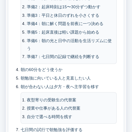
準備2：起床時刻は15〜30分ずつ動かす
準備3：平日と休日のずれを小さくする
準備4：朝に解く問題を前夜に一つ決める
準備5：起床直後は軽い課題から始める
準備6：朝の光と日中の活動を生活リズムに使
う
準備7：七日間の記録で継続を判断する
朝の60分をどう使うか
朝勉強に向いている人と見直したい人
朝が合わない人は夕方・夜へ主学習を移す
夜型寄りの受験生の代替案
授業や仕事がある人の代替案
自分で選べる時間を残す
七日間の試行で朝勉強を評価する