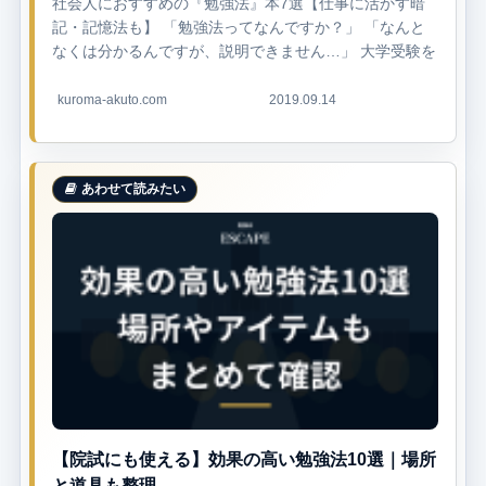
社会人におすすめの『勉強法』本7選【仕事に活かす暗
記・記憶法も】 「勉強法ってなんですか？」 「なんと
なくは分かるんですが、説明できません…」 大学受験を
経験していれば、「勉強法ってなに？」という人...
kuroma-akuto.com
2019.09.14
【院試にも使える】効果の高い勉強法10選｜場所
と道具も整理