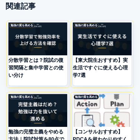
関連記事
勉強の質を高める
勉強の質を高める
分散学習とは？院試の復
【東大院生おすすめ】実
習間隔と集中学習との使
生活ですぐに使える心理
い分け
学7選
勉強の質を高める
勉強の質を高める
勉強の完璧主義をやめる
【コンサルおすすめ】
方法｜院試対策を80点で
PDCAを超わかりやすく