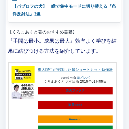
【パブロフの犬】一瞬で集中モードに切り替える『条
件反射法』3選
【くろまあくと著のおすすめ書籍】
『手間は最小。成果は最大』効率よく学びを結
果に結びつける方法を紹介しています。
東大院生が実践した超ショートカット勉強法
posted with
ヨメレバ
くろまあくと 大和出版 2019年01月09日
楽天ブックス
楽天kobo
Amazon