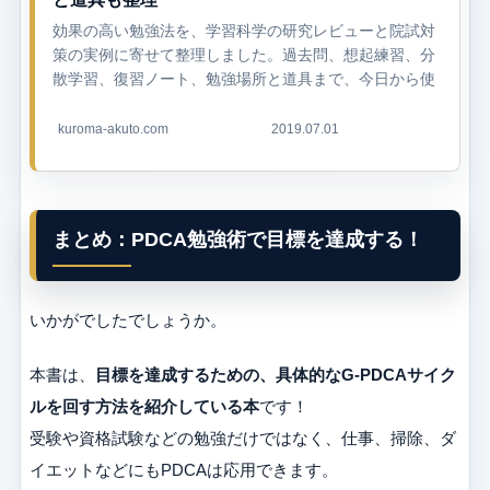
効果の高い勉強法を、学習科学の研究レビューと院試対
策の実例に寄せて整理しました。過去問、想起練習、分
散学習、復習ノート、勉強場所と道具まで、今日から使
える形で解説します。
kuroma-akuto.com
2019.07.01
まとめ：PDCA勉強術で目標を達成する！
いかがでしたでしょうか。
本書は、
目標を達成するための、具体的なG-PDCAサイク
ルを回す方法を紹介している本
です！
受験や資格試験などの勉強だけではなく、仕事、掃除、ダ
イエットなどにもPDCAは応用できます。