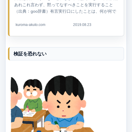
あれこれ言わず、黙ってなすべきことを実行すること
（出典：goo辞書）有言実行口にしたことは、何が何で
も成し遂げるということ （出典：goo辞書） 「目標を
口に出すか、心にしまっておく...
kuroma-akuto.com
2019.08.23
検証を恐れない