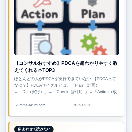
【コンサルおすすめ】PDCAを超わかりやすく教
えてくれる本TOP3
ほとんどの人がPDCAを実行できていない 【PDCAって
なに？】PDCAサイクルとは、「Plan（計画）」
→「Do（実行）」→「Check（評価）」→「Action（改
善）」を繰り返すことにより、業務を効率化する手法の
ことを指します。・P...
kuroma-akuto.com
2019.09.28