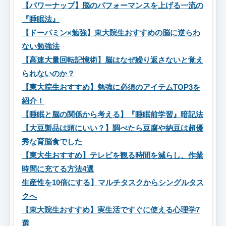
【パワーナップ】脳のパフォーマンスを上げる一流の
『睡眠法』
【ドーパミン×勉強】東大院生おすすめの脳に逆らわ
ない勉強法
【高速大量回転記憶術】脳はなぜ繰り返さないと覚え
られないのか？
【東大院生おすすめ】勉強に必須のアイテムTOP3を
紹介！
【睡眠と脳の関係から考える】『睡眠前学習』暗記法
【大豆製品は頭にいい？】調べたら豆腐や納豆は超優
秀な育脳食でした
【東大生おすすめ】テレビを観る時間を減らし、作業
時間に充てる方法4選
生産性を10倍にする】マルチタスクからシングルタス
クへ
【東大院生おすすめ】実生活ですぐに使える心理学7
選