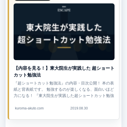
【内容を見る！】東大院生が実践した 超ショート
カット勉強法
『超ショートカット勉強法』の内容・目次公開！ 本の表
紙と背表紙です。 勉強するのが楽しくなる、面白いほど
力になる！ 『東大院生が実践した超ショートカット勉強
法』が重版出来です🌸皆様のおかげです。ありがとうご
ざいます...
kuroma-akuto.com
2019.08.30