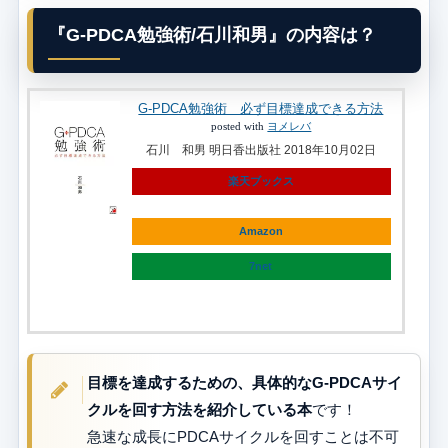
『G-PDCA勉強術/石川和男』の内容は？
G-PDCA勉強術 必ず目標達成できる方法
posted with
ヨメレバ
石川 和男 明日香出版社 2018年10月02日
楽天ブックス
Amazon
7net
目標を達成するための、具体的なG-PDCAサイ
クルを回す方法を紹介している本
です！
急速な成長にPDCAサイクルを回すことは不可