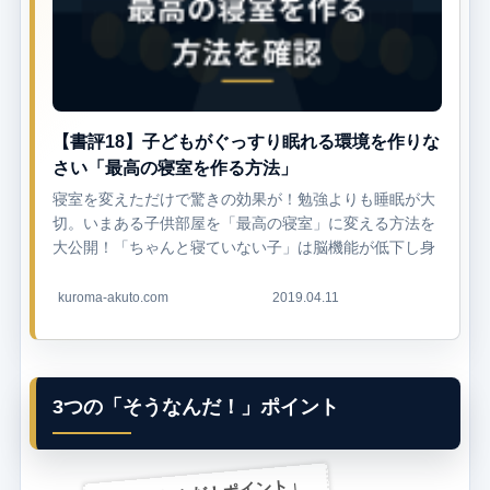
【書評18】子どもがぐっすり眠れる環境を作りな
さい「最高の寝室を作る方法」
寝室を変えただけで驚きの効果が！勉強よりも睡眠が大
切。いまある子供部屋を「最高の寝室」に変える方法を
大公開！「ちゃんと寝ていない子」は脳機能が低下し身
体の弱い子どもになる！ こんな人にオススメ 朝起きる
のが辛い 子ども...
kuroma-akuto.com
2019.04.11
3つの「そうなんだ！」ポイント