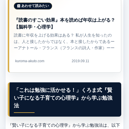
『読書のすごい効果』本を読めば年収は上がる？
【脳科学・心理学】
読書に年収を上げる効果はある？ 私が人生を知ったの
は、人と接したからではなく、本と接したからであるー
ーアナトール・フランス（フランスの詩人・作家）ーー
「お金持ちはみんな読書家だ」「成功している人は本を
たくさん読んでいる」 こ...
kuroma-akuto.com
2019.09.11
「これは勉強に活かせる！」くろま式『賢
い子になる子育ての心理学』から学ぶ勉強
法
『賢い子になる子育ての心理学』から学ぶ勉強法は、以下