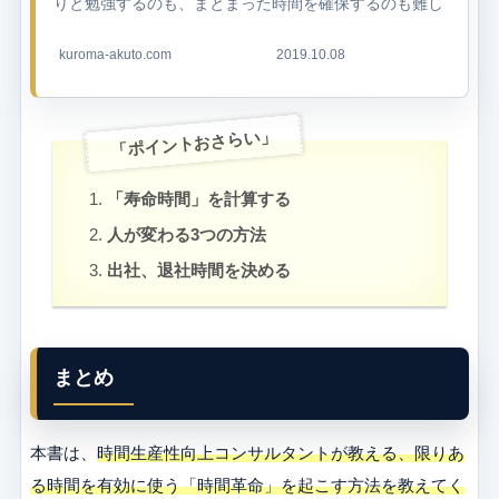
りと勉強するのも、まとまった時間を確保するのも難し
いですよね。 大手転職サイト「Vorkers」が調査した、
労働者16万8.873件の...
kuroma-akuto.com
2019.10.08
「ポイントおさらい」
「寿命時間」を計算する
人が変わる3つの方法
出社、退社時間を決める
まとめ
本書は、
時間生産性向上コンサルタントが教える、限りあ
る時間を有効に使う「時間革命」を起こす方法を教えてく