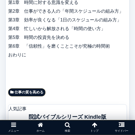
第1章 時間に対する意識を変える
第2章 仕事ができる人の「年間スケジュールの組み方」
第3章 効率が良くなる「1日のスケジュールの組み方」
第4章 忙しいから解放される「時間の使い方」
第5章 時間の投資先を決める
第6章 「信頼性」を磨くことこそが究極の時間術
おわりに
仕事の質を高める
人気記事
院試バイブルシリーズ Kindle版
最新版にアップデートしました！
メニュー
ホーム
検索
トップ
サイドバー