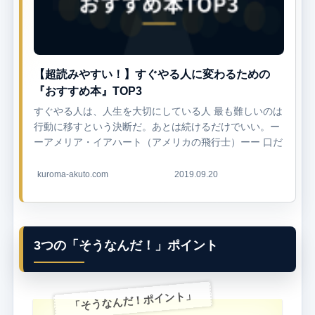
【超読みやすい！】すぐやる人に変わるための
『おすすめ本』TOP3
すぐやる人は、人生を大切にしている人 最も難しいのは
行動に移すという決断だ。あとは続けるだけでいい。ー
ーアメリア・イアハート（アメリカの飛行士）ーー 口だ
けでなかなか行動できない やることがあるのに、腰が上
がらない いつ...
kuroma-akuto.com
2019.09.20
3つの「そうなんだ！」ポイント
「そうなんだ！ポイント」