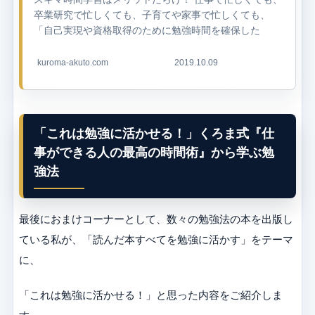
卒業研究で忙しくても、子育てや家事で忙しくても、
「自己実現や資格取得のために勉強時間を確保した
い！」という高尚な志を持った方も多いと思います。 サ
ラリーマンの方を例にとると、大手転職サ...
kuroma-akuto.com
2019.10.09
「これは勉強に活かせる！」くろま式『仕
事ができる人の最高の時間術』から学ぶ勉
強法
最後におまけコーナーとして、数々の勉強法の本を出版し
ている私が、「読んだ本すべてを勉強に活かす」をテーマ
に、
「これは勉強に活かせる！」と思った内容をご紹介しま