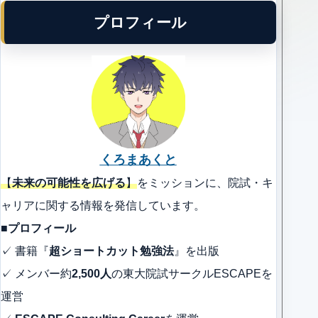
プロフィール
くろまあくと
【
未来の可能性を広げる
】
をミッションに、院試・キ
ャリアに関する情報を発信しています。
■プロフィール
✓ 書籍『
超ショートカット勉強法
』を出版
✓ メンバー約
2,500人
の東大院試サークルESCAPEを
運営