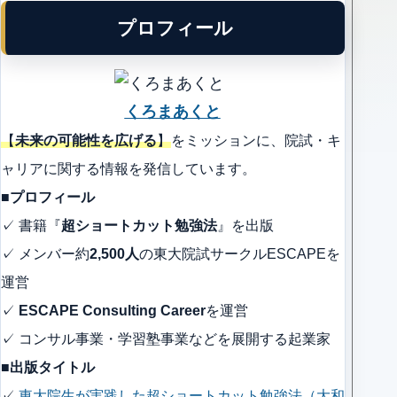
プロフィール
くろまあくと
【
未来の可能性を広げる
】
をミッションに、院試・キ
ャリアに関する情報を発信しています。
■プロフィール
✓ 書籍『
超ショートカット勉強法
』を出版
✓ メンバー約
2,500人
の東大院試サークルESCAPEを
運営
✓
ESCAPE Consulting Career
を運営
✓ コンサル事業・学習塾事業などを展開する起業家
■出版タイトル
✓
東大院生が実践した超ショートカット勉強法（大和