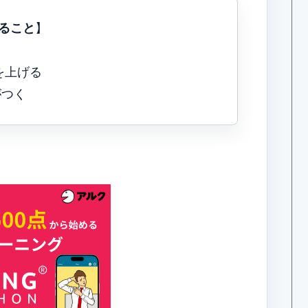
ること
】
る
数を上げる
がつく