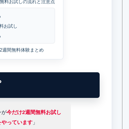
無料お試しの流れと注意点
る
料お試し
る
2週間無料体験まとめ
？
ンが
今だけ2週間無料お試し
をやっています
」