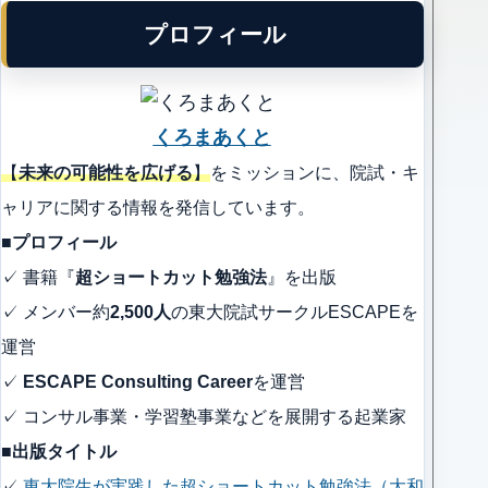
プロフィール
くろまあくと
【
未来の可能性を広げる
】
をミッションに、院試・キ
ャリアに関する情報を発信しています。
■プロフィール
✓ 書籍『
超ショートカット勉強法
』を出版
✓ メンバー約
2,500人
の東大院試サークルESCAPEを
運営
✓
ESCAPE Consulting Career
を運営
✓ コンサル事業・学習塾事業などを展開する起業家
■出版タイトル
✓
東大院生が実践した超ショートカット勉強法（大和