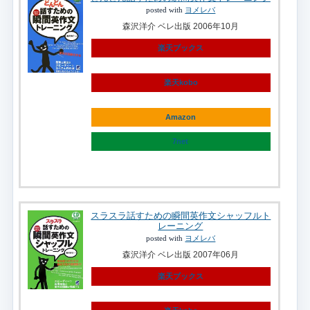
posted with
ヨメレバ
森沢洋介 ベレ出版 2006年10月
楽天ブックス
楽天kobo
Amazon
7net
スラスラ話すための瞬間英作文シャッフルト
レーニング
posted with
ヨメレバ
森沢洋介 ベレ出版 2007年06月
楽天ブックス