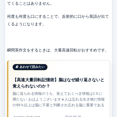
てくることはありません。
何度も何度も口にすることで、反射的に口から英語が出て
くるようになります。
瞬間英作文をするときは、大量高速回転がおすすめです。
【高速大量回転記憶術】脳はなぜ繰り返さないと
覚えられないのか？
脳に送られる情報のうち、覚えておくべき情報は1％に
満たない おはようございます☀️人は忘れる生き物だ情報
の99％以上は脳に不要と判断され忘れる脳に重要である
と判断させる方法は2つ① 何度も繰り返す② 感情が動く
この2つのどちらかがなけ...
kuroma-akuto.com
2019.08.29