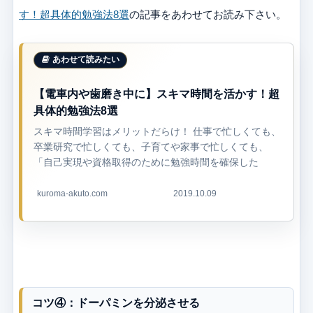
す！超具体的勉強法8選
の記事をあわせてお読み下さい。
【電車内や歯磨き中に】スキマ時間を活かす！超
具体的勉強法8選
スキマ時間学習はメリットだらけ！ 仕事で忙しくても、
卒業研究で忙しくても、子育てや家事で忙しくても、
「自己実現や資格取得のために勉強時間を確保した
い！」という高尚な志を持った方も多いと思います。 サ
ラリーマンの方を例にとると、大手転職サ...
kuroma-akuto.com
2019.10.09
コツ④：ドーパミンを分泌させる