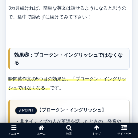
3カ月続ければ、簡単な英文は話せるようになると思うの
で、途中で諦めずに続けてみて下さい！
効果⑤：ブロークン・イングリッシュではなくな
る
瞬間英作文の5つ目の効果は、「ブロークン・イングリッ
シュではなくなる」
です。
【
ブロークン・イングリッシュ
】
・非ネイティブの人が英語を話したときの、発音や
文法が間違っている英語のこと
メニュー
ホーム
検索
トップ
サイドバー