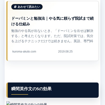
ドーパミンと勉強法｜やる気に頼らず院試まで続
ける仕組み
勉強のやる気が出ないとき、「ドーパミンを出せば解決
する」と考えたくなります。ただ、院試対策では、気分
を上げるテクニックだけでは続きません。英語、専門科
目、研究室調べ、研究計画書、面接準備まで、数か月単
位で積み上げる必要があるからです。結...
kuroma-akuto.com
2019.08.25
瞬間英作文の5の効果