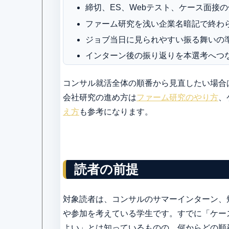
締切、ES、Webテスト、ケース面接
ファーム研究を浅い企業名暗記で終わ
ジョブ当日に見られやすい振る舞いの
インターン後の振り返りを本選考へつ
コンサル就活全体の順番から見直したい場合
会社研究の進め方は
ファーム研究のやり方
、
え方
も参考になります。
読者の前提
対象読者は、コンサルのサマーインターン、
や参加を考えている学生です。すでに「ケー
よい」とは知っているものの、何からどの順