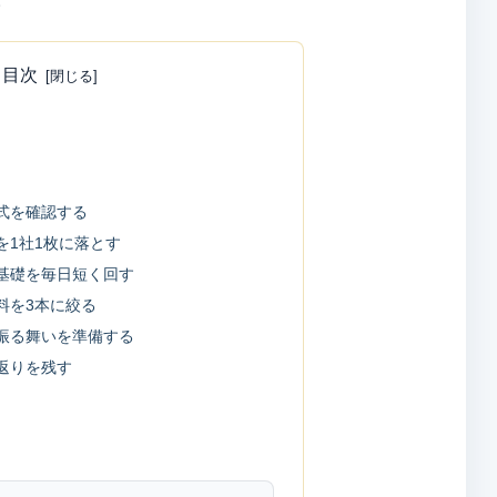
目次
と
式を確認する
を1社1枚に落とす
基礎を毎日短く回す
料を3本に絞る
振る舞いを準備する
返りを残す
ン