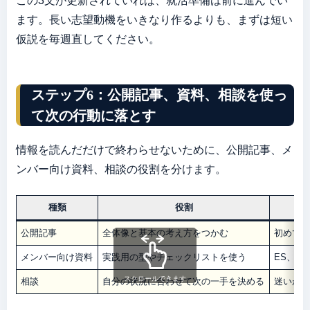
この3文が更新されていれば、就活準備は前に進んでい
ます。長い志望動機をいきなり作るよりも、まずは短い
仮説を毎週直してください。
ステップ6：公開記事、資料、相談を使っ
て次の行動に落とす
情報を読んだだけで終わらせないために、公開記事、メ
ンバー向け資料、相談の役割を分けます。
種類
役割
使
公開記事
全体像と基本の考え方をつかむ
初めて
メンバー向け資料
実践用の型やチェックリストを使う
ES、ケ
スクロールできます
相談
自分の状況に合わせて次の一手を決める
迷いが