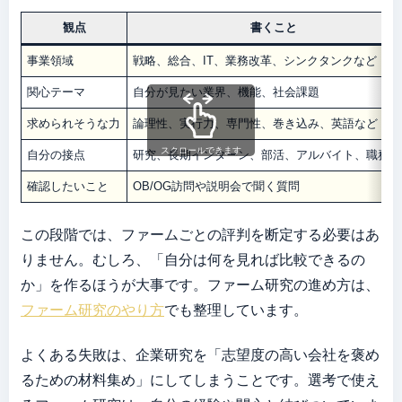
観点
書くこと
事業領域
戦略、総合、IT、業務改革、シンクタンクなど
関心テーマ
自分が見たい業界、機能、社会課題
求められそうな力
論理性、実行力、専門性、巻き込み、英語など
スクロールできます
自分の接点
研究、長期インターン、部活、アルバイト、職務経
確認したいこと
OB/OG訪問や説明会で聞く質問
この段階では、ファームごとの評判を断定する必要はあ
りません。むしろ、「自分は何を見れば比較できるの
か」を作るほうが大事です。ファーム研究の進め方は、
ファーム研究のやり方
でも整理しています。
よくある失敗は、企業研究を「志望度の高い会社を褒め
るための材料集め」にしてしまうことです。選考で使え