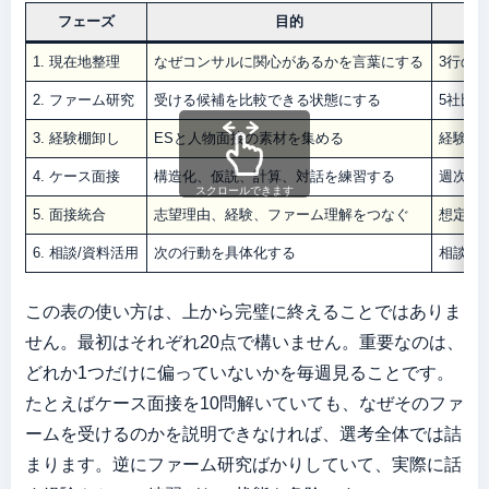
フェーズ
目的
1. 現在地整理
なぜコンサルに関心があるかを言葉にする
3行の
2. ファーム研究
受ける候補を比較できる状態にする
5社比
3. 経験棚卸し
ESと人物面接の素材を集める
経験エ
4. ケース面接
構造化、仮説、計算、対話を練習する
週次練
スクロールできます
5. 面接統合
志望理由、経験、ファーム理解をつなぐ
想定問
6. 相談/資料活用
次の行動を具体化する
相談前
この表の使い方は、上から完璧に終えることではありま
せん。最初はそれぞれ20点で構いません。重要なのは、
どれか1つだけに偏っていないかを毎週見ることです。
たとえばケース面接を10問解いていても、なぜそのファ
ームを受けるのかを説明できなければ、選考全体では詰
まります。逆にファーム研究ばかりしていて、実際に話