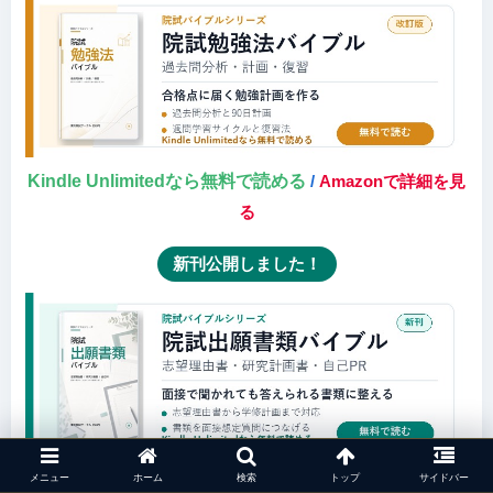
Kindle Unlimitedなら無料で読める
/
Amazonで詳細を見
る
新刊公開しました！
Kindle Unlimitedなら無料で読める
/
Amazonで詳細を見
メニュー
ホーム
検索
トップ
サイドバー