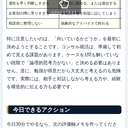
適性を早く判断しすぎる
準備前に諦める、または過信する
1
スクロールできます
企業別の噂に寄りすぎる
未確認情報を前提に話してしまう
公
相談前に整理しない
抽象的なアドバイスで終わる
聞
特に注意したいのは、「向いているかどうか」を最初に
決めようとすることです。コンサル就活は、準備して初
めて見える課題があります。ケースを1問も解いていな
い段階で「論理的思考力がない」と決める必要はありま
せん。逆に、勉強が得意だから大丈夫と考えるのも危険
です。実際には、相手と対話しながら考える力や、経験
を構造的に伝える力も必要です。
今日できるアクション
今日30分でやるなら、次の評価軸メモを作ってくださ