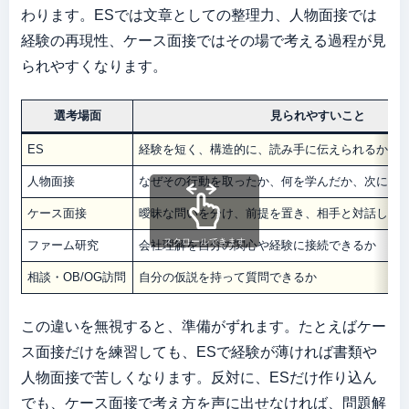
わります。ESでは文章としての整理力、人物面接では
経験の再現性、ケース面接ではその場で考える過程が見
られやすくなります。
選考場面
見られやすいこと
ES
経験を短く、構造的に、読み手に伝えられるか
人物面接
なぜその行動を取ったか、何を学んだか、次にど
ケース面接
曖昧な問いを分け、前提を置き、相手と対話しな
スクロールできます
ファーム研究
会社理解を自分の関心や経験に接続できるか
相談・OB/OG訪問
自分の仮説を持って質問できるか
この違いを無視すると、準備がずれます。たとえばケー
ス面接だけを練習しても、ESで経験が薄ければ書類や
人物面接で苦しくなります。反対に、ESだけ作り込ん
でも、ケース面接で考え方を声に出せなければ、問題解