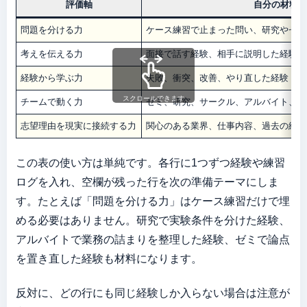
評価軸
自分の材料
問題を分ける力
ケース練習で止まった問い、研究やゼミ
考えを伝える力
面接で話す経験、相手に説明した経験、
経験から学ぶ力
失敗、衝突、改善、やり直した経験
スクロールできます
チームで動く力
ゼミ、研究、サークル、アルバイト、長
志望理由を現実に接続する力
関心のある業界、仕事内容、過去の経験
この表の使い方は単純です。各行に1つずつ経験や練習
ログを入れ、空欄が残った行を次の準備テーマにしま
す。たとえば「問題を分ける力」はケース練習だけで埋
める必要はありません。研究で実験条件を分けた経験、
アルバイトで業務の詰まりを整理した経験、ゼミで論点
を置き直した経験も材料になります。
反対に、どの行にも同じ経験しか入らない場合は注意が