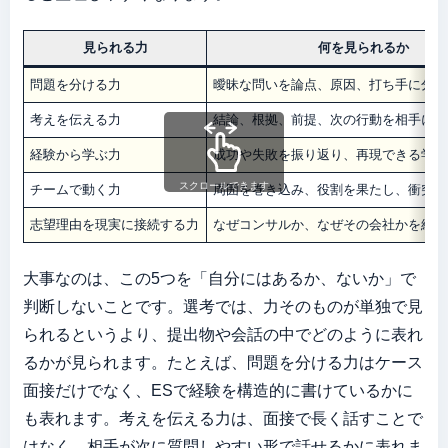
見られる力
何を見られるか
問題を分ける力
曖昧な問いを論点、原因、打ち手に分け
考えを伝える力
結論、根拠、前提、次の行動を相手に伝
経験から学ぶ力
成功や失敗を振り返り、再現できる学び
スクロールできます
チームで動く力
周囲を巻き込み、役割を果たし、衝突を
志望理由を現実に接続する力
なぜコンサルか、なぜその会社かを経験
大事なのは、この5つを「自分にはあるか、ないか」で
判断しないことです。選考では、力そのものが単独で見
られるというより、提出物や会話の中でどのように表れ
るかが見られます。たとえば、問題を分ける力はケース
面接だけでなく、ESで経験を構造的に書けているかに
も表れます。考えを伝える力は、面接で長く話すことで
はなく、相手が次に質問しやすい形で話せるかに表れま