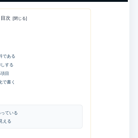
目次
料である
卸しする
5項目
化で書く
わっている
見える