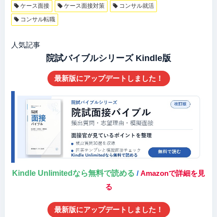
ケース面接
ケース面接対策
コンサル就活
コンサル転職
人気記事
院試バイブルシリーズ Kindle版
最新版にアップデートしました！
Kindle Unlimitedなら無料で読める
/
Amazonで詳細を見
る
最新版にアップデートしました！