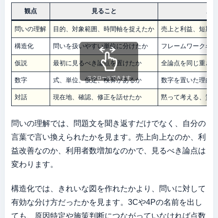
観点
見ること
よ
問いの理解
目的、対象範囲、時間軸を捉えたか
売上と利益、短期
構造化
問いを扱いやすい単位に分けたか
フレームワーク名
仮説
最初に見るべき論点を置けたか
全論点を同じ重さ
スクロールできます
数字
式、単位、仮定、検算があるか
数字を置いた理由
対話
現在地、確認、修正を話せたか
黙って考える、質
問いの理解では、問題文を聞き返すだけでなく、自分の
言葉で言い換えられたかを見ます。売上向上なのか、利
益改善なのか、利用者数増加なのかで、見るべき論点は
変わります。
構造化では、きれいな図を作れたかより、問いに対して
有効な分け方だったかを見ます。3Cや4Pの名前を出し
ても、原因特定や施策判断につながっていなければ点数