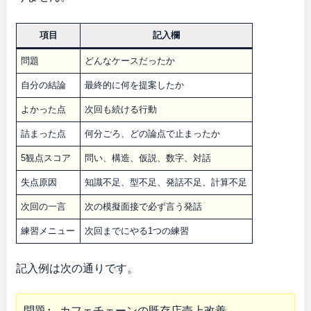
項目
記入欄
問題
どんなケースだったか
自分の結論
最終的に何を提案したか
よかった点
次回も続ける行動
詰まった点
何分ごろ、どの論点で止まったか
5観点スコア
問い、構造、仮説、数字、対話
失点原因
知識不足、型不足、発話不足、計算不足
次回の一言
次の模擬面接で必ず言う発話
練習メニュー
次回までにやる1つの練習
記入例は次の通りです。
問題: カフェチェーンの既存店売上改善
