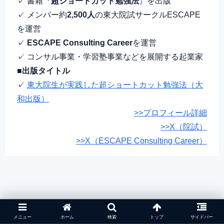
✓ 書籍『
超ショートカット勉強法
』を出版
✓ メンバー約
2,500人
の東大院試サークルESCAPE
を運営
✓
ESCAPE Consulting Career
を運営
✓ コンサル事業・学習塾事業などを展開する起業家
■出版タイトル
✓
東大院生が実践した超ショートカット勉強法（大
和出版）
>>プロフィール詳細
>>X（院試）
>>X（ESCAPE Consulting Career）
メニュー
ホーム
検索
トップ
サイドバー