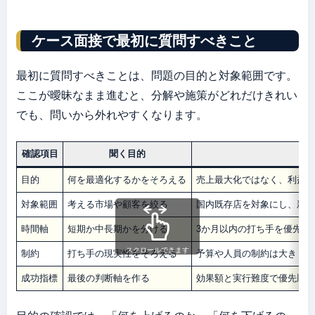
ケース面接で最初に質問すべきこと
最初に質問すべきことは、問題の目的と対象範囲です。
ここが曖昧なまま進むと、分解や施策がどれだけきれい
でも、問いから外れやすくなります。
確認項目
聞く目的
目的
何を最適化するかをそろえる
売上最大化ではなく、利益
対象範囲
考える市場や顧客を絞る
国内既存店を対象にし、新
時間軸
短期か中長期かを分ける
3か月以内の打ち手を優先し
スクロールできます
制約
打ち手の現実性をそろえる
予算や人員の制約は大きく
成功指標
最後の判断軸を作る
効果額と実行難度で優先順