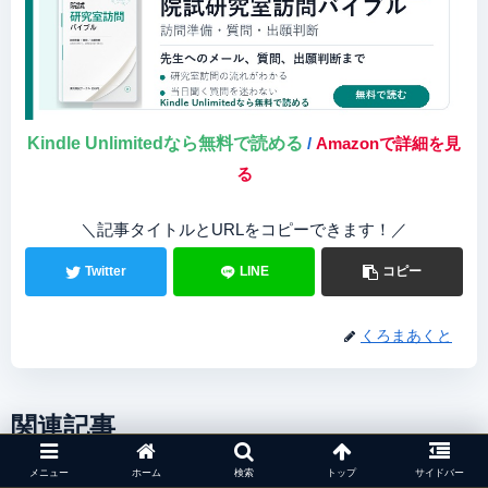
Kindle Unlimitedなら無料で読める
/
Amazonで詳細を見
る
＼記事タイトルとURLをコピーできます！／
Twitter
LINE
コピー
くろまあくと
関連記事
メニュー
ホーム
検索
トップ
サイドバー