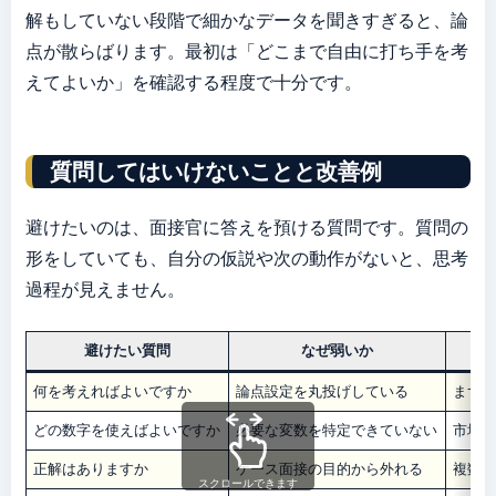
解もしていない段階で細かなデータを聞きすぎると、論
点が散らばります。最初は「どこまで自由に打ち手を考
えてよいか」を確認する程度で十分です。
質問してはいけないことと改善例
避けたいのは、面接官に答えを預ける質問です。質問の
形をしていても、自分の仮説や次の動作がないと、思考
過程が見えません。
避けたい質問
なぜ弱いか
何を考えればよいですか
論点設定を丸投げしている
まず
どの数字を使えばよいですか
必要な変数を特定できていない
市場
正解はありますか
ケース面接の目的から外れる
複数
スクロールできます