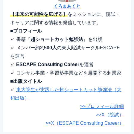
くろまあくと
【
未来の可能性を広げる
】
をミッションに、院試・
キャリアに関する情報を発信しています。
■プロフィール
✓ 書籍『
超ショートカット勉強法
』を出版
✓ メンバー約
2,500人
の東大院試サークルESCAPE
を運営
✓
ESCAPE Consulting Career
を運営
✓ コンサル事業・学習塾事業などを展開する起業家
■出版タイトル
✓
東大院生が実践した超ショートカット勉強法（大
和出版）
>>プロフィール詳細
>>X（院試）
>>X（ESCAPE Consulting Career）