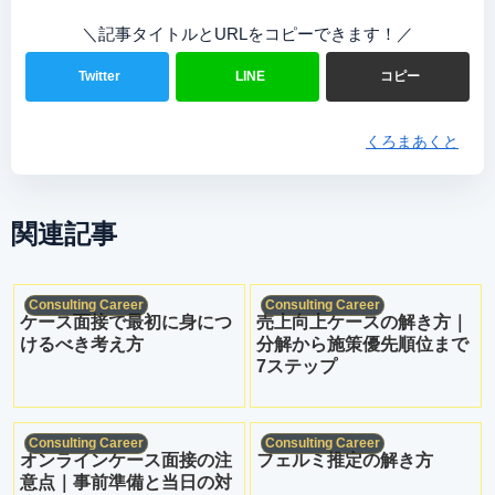
＼記事タイトルとURLをコピーできます！／
Twitter
LINE
コピー
くろまあくと
関連記事
Consulting Career
Consulting Career
ケース面接で最初に身につ
売上向上ケースの解き方｜
けるべき考え方
分解から施策優先順位まで
7ステップ
Consulting Career
Consulting Career
オンラインケース面接の注
フェルミ推定の解き方
意点｜事前準備と当日の対