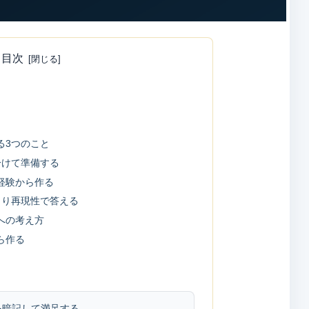
目次
る3つのこと
分けて準備する
経験から作る
より再現性で答える
への考え方
ら作る
トを暗記して満足する