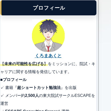
プロフィール
くろまあくと
【
未来の可能性を広げる
】
をミッションに、院試・キ
ャリアに関する情報を発信しています。
■プロフィール
✓ 書籍『
超ショートカット勉強法
』を出版
✓ メンバー約
2,500人
の東大院試サークルESCAPEを
運営