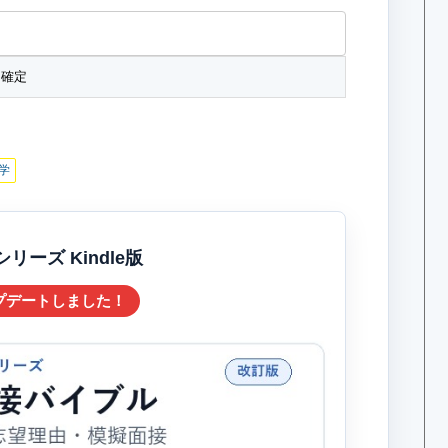
学
ーズ Kindle版
プデートしました！