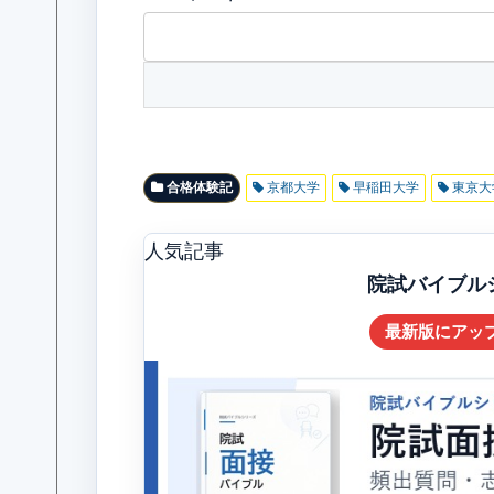
合格体験記
京都大学
早稲田大学
東京大
人気記事
院試バイブルシリ
最新版にアッ