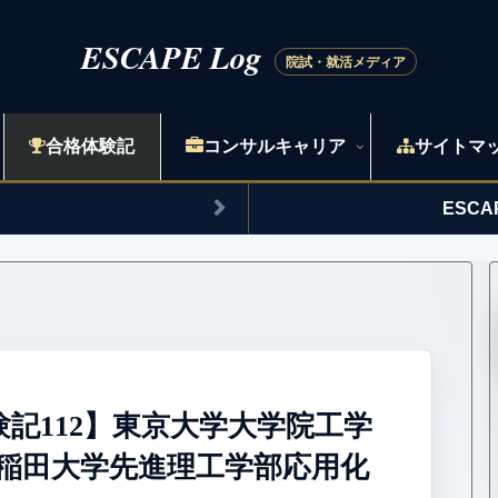
合格体験記
コンサルキャリア
サイトマ
ESC
験記112】東京大学大学院工学
稲田大学先進理工学部応用化