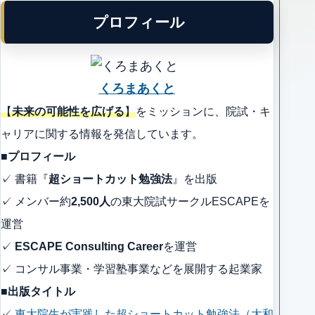
プロフィール
くろまあくと
【
未来の可能性を広げる
】
をミッションに、院試・キ
ャリアに関する情報を発信しています。
■プロフィール
✓ 書籍『
超ショートカット勉強法
』を出版
✓ メンバー約
2,500人
の東大院試サークルESCAPEを
運営
✓
ESCAPE Consulting Career
を運営
✓ コンサル事業・学習塾事業などを展開する起業家
■出版タイトル
✓
東大院生が実践した超ショートカット勉強法（大和