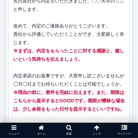
先日貴社から内定をいただきました、〇〇大学の△△
と申します。
改めて、内定のご連絡ありがとうございます。
貴社から評価していただくことができ、大変嬉しく存
じます。
※まずは、内定をもらったことに対する感謝と、嬉し
いという気持ちを伝えましょう。
内定承諾のお返事ですが、大変申し訳ございませんが
◯月◯日までお待ちいただくことは可能でしょうか。
※理由の前に、要件を完結に伝えます。また、期限は
こちらから提示するとGOODです。期限が曖昧な場合
は、少し余裕をもった日付を提示するといいですね。
すぐに内定承諾の返事をさせていただきたい気持ちも
あるのですが、現在他に選考中の企業があります。
メニュー
ホーム
検索
トップ
サイドバー