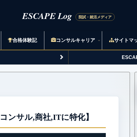
合格体験記
コンサルキャリア
サイトマ
ESC
,コンサル,商社,ITに特化】