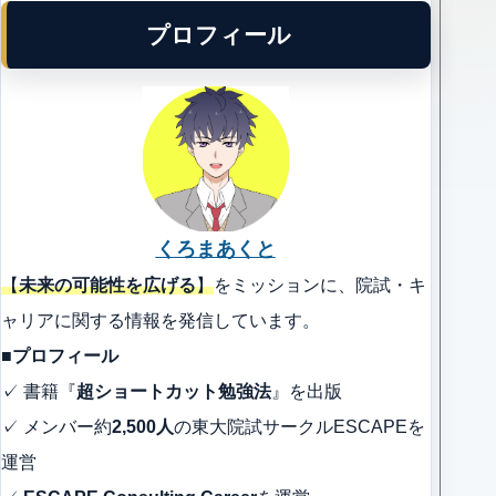
プロフィール
くろまあくと
【
未来の可能性を広げる
】
をミッションに、院試・キ
ャリアに関する情報を発信しています。
■プロフィール
✓ 書籍『
超ショートカット勉強法
』を出版
✓ メンバー約
2,500人
の東大院試サークルESCAPEを
運営