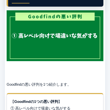
Goodfindの悪い評判を1つ紹介します。
【
Goodfind
の1つの悪い
評判
】
① 高レベル向けで場違いな気がする