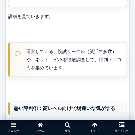
詳細を見ていきます。
運営している、院試サークル（就活生多数）
や、ネット、SNSを徹底調査して、評判・口コ
ミを集めています。
悪い評判①：高レベル向けで場違いな気がする
Goodfindの悪い評判の1つめは、「高レベル向けで場違い
メニュー
ホーム
検索
トップ
サイドバー
な気がする」です。