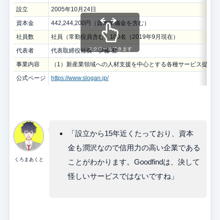
設立
‍2005年10月24日
資本金
442,244,200円（資本準備金を含む）
社員数
社員（常勤役員含む）100名（2019年9月現在）
スクロールできます
代表者
代表取締役社長 伊藤 豊
事業内容
（1）新産業領域への人材支援を中心とする各種サービス提供
公式ページ
https://www.slogan.jp/
「設立から15年近くたっており、資本
金も潤沢なので信用力の高い企業である
くろまあくと
ことがわかります。Goodfindは、決して
怪しいサービスではないですね」