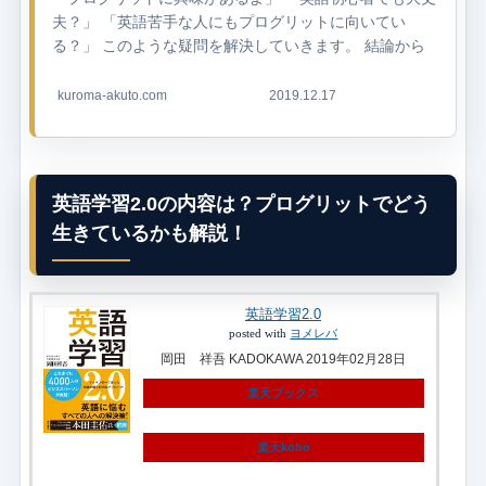
夫？」 「英語苦手な人にもプログリットに向いてい
る？」 このような疑問を解決していきます。 結論から
言うと、PROGRIT(プログリ...
kuroma-akuto.com
2019.12.17
英語学習2.0の内容は？プログリットでどう
生きているかも解説！
英語学習2.0
posted with
ヨメレバ
岡田 祥吾 KADOKAWA 2019年02月28日
楽天ブックス
楽天kobo