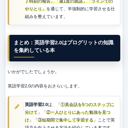
了時刻の報告」「週1度の面談」「ラインでの
やりとり」
を通じて、半強制的に学習させる仕
組みを整えています。
まとめ：英語学習2.0はプログリットの知識
を集約している本
いかがでしたでしょうか。
英語学習2.0の内容をおさらいします。
英語学習2.0
は、「
①英会話を5つのステップに
分けて
」「
②一人ひとりにあった勉強を見つ
け
」「
③短期間で集中して学習する
」ことで英
語力を向上させる方法を紹介している本です。