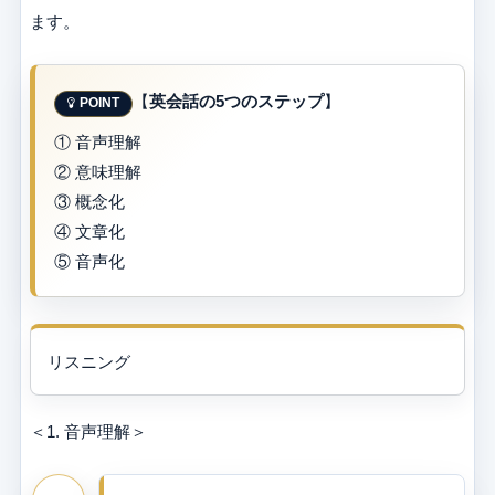
ます。
【
英会話の5つのステップ
】
① 音声理解
② 意味理解
③ 概念化
④ 文章化
⑤ 音声化
リスニング
＜1. 音声理解＞