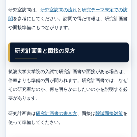
研究室訪問は、
研究室訪問の流れ
と
研究テーマ未定での訪
問
を参考にしてください。訪問で得た情報は、研究計画書
や面接準備にもつながります。
研究計画書と面接の見方
筑波大学大学院の入試で研究計画書や面接がある場合は、
倍率よりも準備の質が問われます。研究計画書では、なぜ
その研究室なのか、何を明らかにしたいのかを説明する必
要があります。
研究計画書は
研究計画書の書き方
、面接は
院試面接対策
を
使って準備してください。