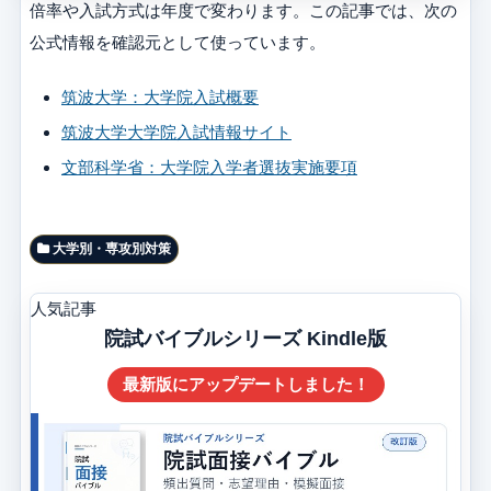
倍率や入試方式は年度で変わります。この記事では、次の
公式情報を確認元として使っています。
筑波大学：大学院入試概要
筑波大学大学院入試情報サイト
文部科学省：大学院入学者選抜実施要項
大学別・専攻別対策
人気記事
院試バイブルシリーズ Kindle版
最新版にアップデートしました！