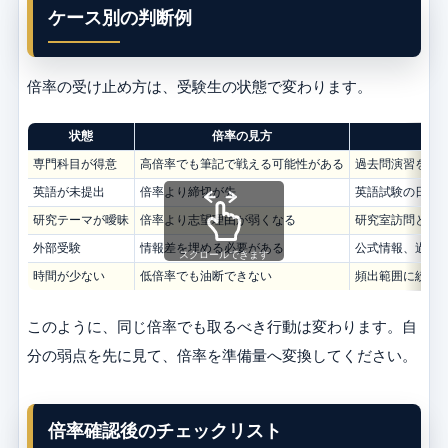
ケース別の判断例
倍率の受け止め方は、受験生の状態で変わります。
状態
倍率の見方
次
専門科目が得意
高倍率でも筆記で戦える可能性がある
過去問演習を増
英語が未提出
倍率より締切が先
英語試験の日程
研究テーマが曖昧
倍率より志望理由が弱くなる
研究室訪問と研
外部受験
情報差を埋める必要がある
公式情報、過去
スクロールできます
時間が少ない
低倍率でも油断できない
頻出範囲に絞る
このように、同じ倍率でも取るべき行動は変わります。自
分の弱点を先に見て、倍率を準備量へ変換してください。
倍率確認後のチェックリスト