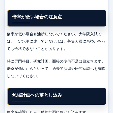
倍率が低い場合の注意点
倍率が低い場合も油断しないでください。大学院入試で
は、一定水準に達していなければ、募集人員に余裕があっ
ても合格できないことがあります。
特に専門科目、研究計画、面接の準備不足は目立ちます。
倍率が低いからといって、過去問演習や研究室調べを省略
しないでください。
勉強計画への落とし込み
倍率を確認したら、勉強計画に落とし込みます。