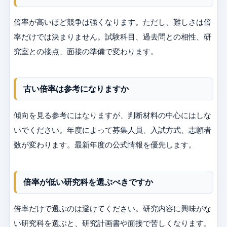
倍率が高いほど競争は強くなります。ただし、難しさは倍
率だけでは決まりません。試験科目、過去問との相性、研
究室との接点、面接の準備で変わります。
古い倍率は参考になりますか
傾向を見る参考にはなりますが、判断材料の中心にはしな
いでください。年度によって募集人員、入試方式、志願者
数が変わります。最新年度の公式情報を優先します。
倍率が低い研究科を選ぶべきですか
倍率だけで選ぶのは避けてください。研究内容に興味がな
い研究科を選ぶと、研究計画書や面接で苦しくなります。