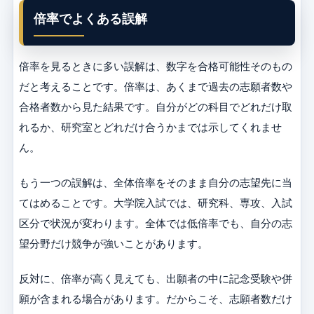
倍率でよくある誤解
倍率を見るときに多い誤解は、数字を合格可能性そのもの
だと考えることです。倍率は、あくまで過去の志願者数や
合格者数から見た結果です。自分がどの科目でどれだけ取
れるか、研究室とどれだけ合うかまでは示してくれませ
ん。
もう一つの誤解は、全体倍率をそのまま自分の志望先に当
てはめることです。大学院入試では、研究科、専攻、入試
区分で状況が変わります。全体では低倍率でも、自分の志
望分野だけ競争が強いことがあります。
反対に、倍率が高く見えても、出願者の中に記念受験や併
願が含まれる場合があります。だからこそ、志願者数だけ