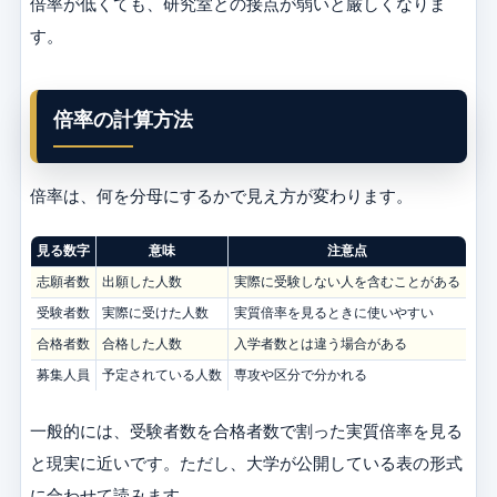
倍率が低くても、研究室との接点が弱いと厳しくなりま
す。
倍率の計算方法
倍率は、何を分母にするかで見え方が変わります。
見る数字
意味
注意点
志願者数
出願した人数
実際に受験しない人を含むことがある
受験者数
実際に受けた人数
実質倍率を見るときに使いやすい
合格者数
合格した人数
入学者数とは違う場合がある
募集人員
予定されている人数
専攻や区分で分かれる
一般的には、受験者数を合格者数で割った実質倍率を見る
と現実に近いです。ただし、大学が公開している表の形式
に合わせて読みます。