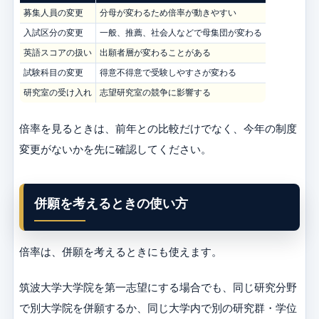
募集人員の変更
分母が変わるため倍率が動きやすい
入試区分の変更
一般、推薦、社会人などで母集団が変わる
英語スコアの扱い
出願者層が変わることがある
試験科目の変更
得意不得意で受験しやすさが変わる
研究室の受け入れ
志望研究室の競争に影響する
倍率を見るときは、前年との比較だけでなく、今年の制度
変更がないかを先に確認してください。
併願を考えるときの使い方
倍率は、併願を考えるときにも使えます。
筑波大学大学院を第一志望にする場合でも、同じ研究分野
で別大学院を併願するか、同じ大学内で別の研究群・学位