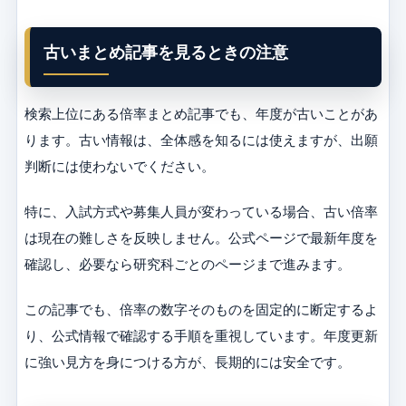
古いまとめ記事を見るときの注意
検索上位にある倍率まとめ記事でも、年度が古いことがあ
ります。古い情報は、全体感を知るには使えますが、出願
判断には使わないでください。
特に、入試方式や募集人員が変わっている場合、古い倍率
は現在の難しさを反映しません。公式ページで最新年度を
確認し、必要なら研究科ごとのページまで進みます。
この記事でも、倍率の数字そのものを固定的に断定するよ
り、公式情報で確認する手順を重視しています。年度更新
に強い見方を身につける方が、長期的には安全です。