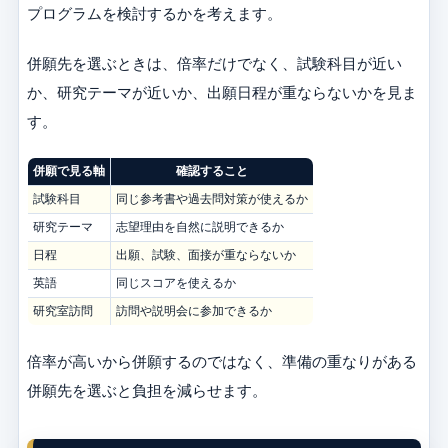
プログラムを検討するかを考えます。
併願先を選ぶときは、倍率だけでなく、試験科目が近い
か、研究テーマが近いか、出願日程が重ならないかを見ま
す。
併願で見る軸
確認すること
試験科目
同じ参考書や過去問対策が使えるか
研究テーマ
志望理由を自然に説明できるか
日程
出願、試験、面接が重ならないか
英語
同じスコアを使えるか
研究室訪問
訪問や説明会に参加できるか
倍率が高いから併願するのではなく、準備の重なりがある
併願先を選ぶと負担を減らせます。