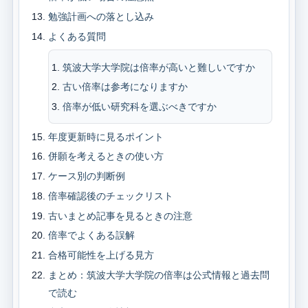
勉強計画への落とし込み
よくある質問
筑波大学大学院は倍率が高いと難しいですか
古い倍率は参考になりますか
倍率が低い研究科を選ぶべきですか
年度更新時に見るポイント
併願を考えるときの使い方
ケース別の判断例
倍率確認後のチェックリスト
古いまとめ記事を見るときの注意
倍率でよくある誤解
合格可能性を上げる見方
まとめ：筑波大学大学院の倍率は公式情報と過去問
で読む