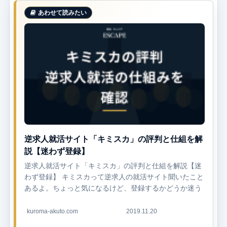
逆求人就活サイト「キミスカ」の評判と仕組を解
説【迷わず登録】
逆求人就活サイト「キミスカ」の評判と仕組を解説【迷
わず登録】 キミスカって逆求人の就活サイト聞いたこと
あるよ。ちょっと気になるけど、登録するかどうか迷う
なぁ。実際のところ評判ってどうなの？登録する前に、
キミスカのいい評...
kuroma-akuto.com
2019.11.20