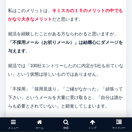
私はこのメリットは、
キミスカの１５のメリットの中でも
かなり大きなメリット
だと思います。
就活を経験したことがある方ならわかると思いますが、
「不採用メール（お祈りメール）」は結構心にダメージを
与えます
。
就活では「100社エントリーしたのに内定が1社も出ていな
い」という状態は珍しいものではありません。
「不採用」「採用見送り」「ご縁がなかった」「頑張って
下さい」というメールを大量に受け取ると、「自分は誰か
らも必要とされていない」と錯覚してしまいます。
そんな中、
「あなたとぜひ会いたいです」というスカウト
メニュー
ホーム
検索
トップ
サイドバー
を受け取ると、気持ちがラクになり自分に自信もつきま