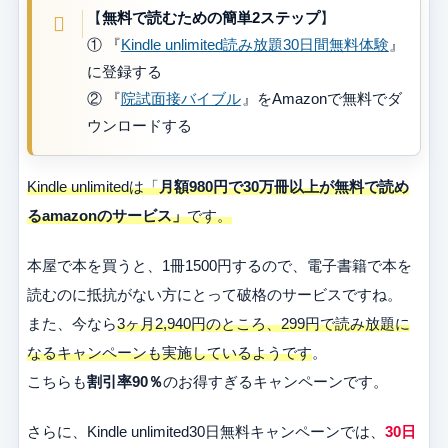
【
無料で読むための簡単2ステップ
】
① 『
Kindle unlimited読み放題30日間無料体験
』
に登録する
② 『
院試面接バイブル
』をAmazonで無料でダ
ウンロードする
Kindle unlimitedは「
月額980円で30万冊以上が無料で読め
るamazonのサービス」
です。
本屋で本を買うと、1冊1500円するので、電子書籍で本を
読むのに抵抗がない方にとって破格のサービスですね。
また、今なら
3ヶ月2,940円のところ、299円で読み放題に
なるキャンペーンも実施しているようです
。
こちらも
割引率90％
のお得すぎるキャンペーンです。
さらに、Kindle unlimited30日無料キャンペーンでは、
30日