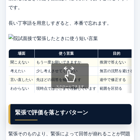
です。
長い丁寧語を用意しすぎると、本番で忘れます。
場面
使う言葉
目的
聞こえない
もう一度お願いできますか
推測で答えない
考えたい
少し考えさせてください
無言の沈黙を避ける
言い直したい
先ほどの回答を補足します
途中で修正する
スクロールできます
わからない
現時点ではここまで理解しています
範囲を区切る
緊張で評価を落とすパターン
緊張そのものより、緊張によって回答が崩れることが問題