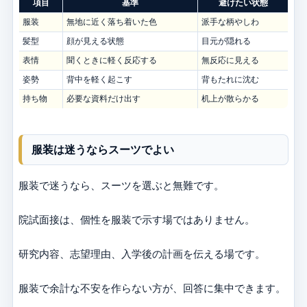
項目
基準
避けたい状態
服装
無地に近く落ち着いた色
派手な柄やしわ
髪型
顔が見える状態
目元が隠れる
表情
聞くときに軽く反応する
無反応に見える
姿勢
背中を軽く起こす
背もたれに沈む
持ち物
必要な資料だけ出す
机上が散らかる
服装は迷うならスーツでよい
服装で迷うなら、スーツを選ぶと無難です。
院試面接は、個性を服装で示す場ではありません。
研究内容、志望理由、入学後の計画を伝える場です。
服装で余計な不安を作らない方が、回答に集中できます。