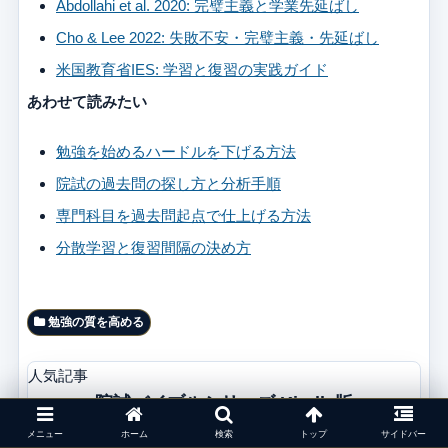
Abdollahi et al. 2020: 完璧主義と学業先延ばし
Cho & Lee 2022: 失敗不安・完璧主義・先延ばし
米国教育省IES: 学習と復習の実践ガイド
あわせて読みたい
勉強を始めるハードルを下げる方法
院試の過去問の探し方と分析手順
専門科目を過去問起点で仕上げる方法
分散学習と復習間隔の決め方
勉強の質を高める
人気記事
院試バイブルシリーズ Kindle版
メニュー
ホーム
検索
トップ
サイドバー
最新版にアップデートしました！