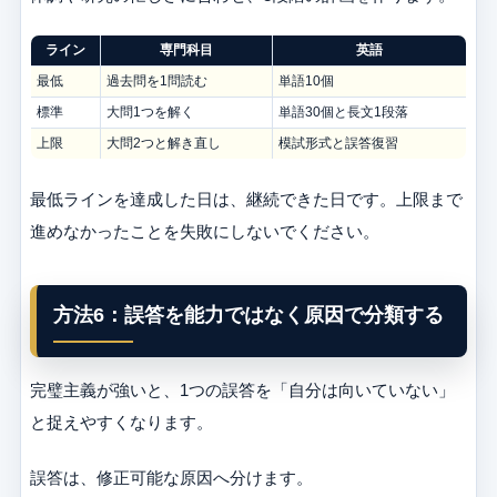
ライン
専門科目
英語
最低
過去問を1問読む
単語10個
標準
大問1つを解く
単語30個と長文1段落
上限
大問2つと解き直し
模試形式と誤答復習
最低ラインを達成した日は、継続できた日です。上限まで
進めなかったことを失敗にしないでください。
方法6：誤答を能力ではなく原因で分類する
完璧主義が強いと、1つの誤答を「自分は向いていない」
と捉えやすくなります。
誤答は、修正可能な原因へ分けます。