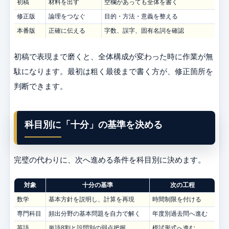
初稿
材料を出す
空欄があっても全体を書く
修正版
論理をつなぐ
目的・方法・意義を整える
本番版
正確に伝える
字数、誤字、固有名詞を確認
初稿で表現まで磨くと、全体構成が変わった時に作業が無
駄になります。最初は粗く最後まで書く方が、修正箇所を
判断できます。
科目別に「十分」の基準を決める
完璧の代わりに、次へ進める条件を科目別に決めます。
対象
十分の基準
次の工程
数学
基本方針を説明し、計算を再現
時間制限を付ける
専門科目
頻出分野の基本問題を自力で解く
年度別過去問へ進む
英語
単語8割と設問別の弱点把握
模試形式へ進む