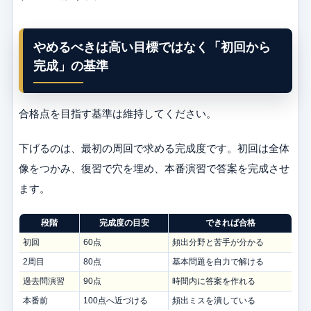
やめるべきは高い目標ではなく「初回から
完成」の基準
合格点を目指す基準は維持してください。
下げるのは、最初の周回で求める完成度です。初回は全体
像をつかみ、復習で穴を埋め、本番演習で答案を完成させ
ます。
段階
完成度の目安
できれば合格
初回
60点
頻出分野と苦手が分かる
2周目
80点
基本問題を自力で解ける
過去問演習
90点
時間内に答案を作れる
本番前
100点へ近づける
頻出ミスを潰している