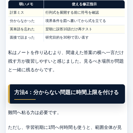
弱いメモ
使える修正指示
計算ミス
行列式を展開する前に符号を確認
分からなかった
境界条件を図へ書いてから式を立てる
英単語を忘れた
翌朝に誤答10語だけ再テスト
面接で詰まった
研究目的を30秒で言い直す
私はノートを作り込むより、間違えた答案の横へ一言だけ
残す方が復習しやすいと感じました。見るべき場所が問題
と一緒に残るからです。
方法4：分からない問題に時間上限を付ける
難問へ粘る力は必要です。
ただし、学習初期に1問へ何時間も使うと、範囲全体が見